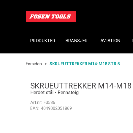
PRODUKTER
BRANSJER
AVIATION
Forsiden
>
SKRUEUTTREKKER M14-M18 STR.5
SKRUEUTTREKKER M14-M18 
Herdet stål - Rennsteig
Art.nr:
F3586
EAN:
4049002051869