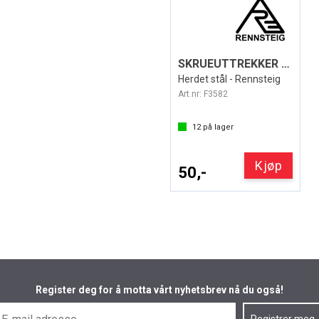
SKRUEUTTREKKER M3-M6 STR.1
Herdet stål - Rennsteig
Art.nr:
F3582
12
på lager
Kjøp
50,-
Register deg for å motta vårt nyhetsbrev nå du også!