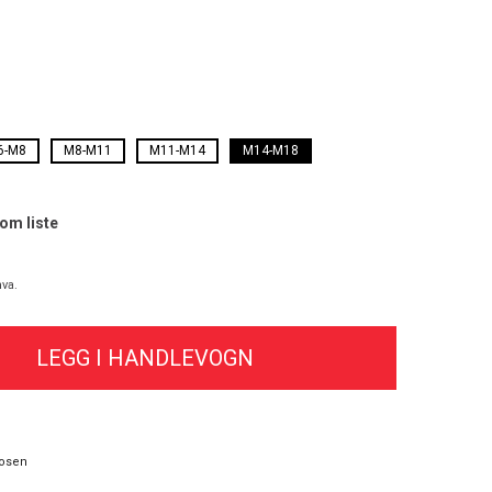
6-M8
M8-M11
M11-M14
M14-M18
som liste
va.
osen