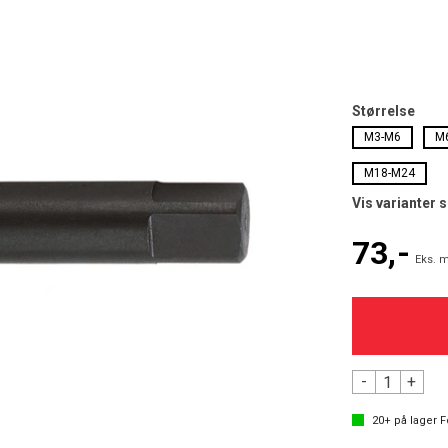
Størrelse
M3-M6
M
M18-M24
Vis varianter 
73,-
Eks. m
-
+
20+
på lager
F