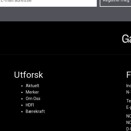
Utforsk
F
Aktuelt
In
Merker
N-
Om Oss
Te
HDFI
E-
Bærekraft
N
NC
D-