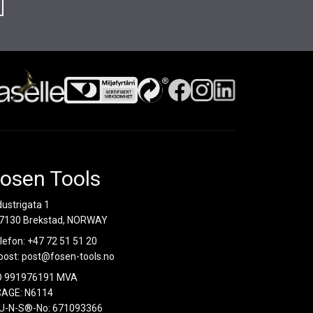
osen Tools
dustrigata 1
7130 Brekstad, NORWAY
lefon:
+47 72 51 51 20
post:
post@fosen-tools.no
O 991976191 MVA
AGE: N6114
U-N-S®-No: 671093366