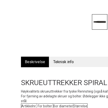
Beskrivelse
Teknisk info
SKRUEUTTREKKER SPIRAL 
Høykvalitets skrueuttrekker fra tyske Rennsteig (også kalt
For fjerning av ødelagte skruer og bolter. Ødelegger ikke
stål.
Artikkelnr.
For bolter
Bor diameter
Størrelse