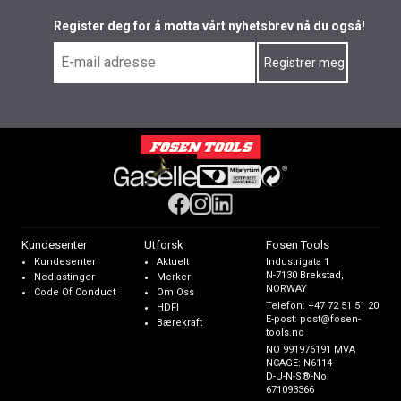
Register deg for å motta vårt nyhetsbrev nå du også!
Kundesenter
Utforsk
Fosen Tools
Kundesenter
Aktuelt
Industrigata 1
N-7130 Brekstad,
Nedlastinger
Merker
NORWAY
Code Of Conduct
Om Oss
Telefon:
+47 72 51 51 20
HDFI
E-post:
post@fosen-
Bærekraft
tools.no
NO 991976191 MVA
NCAGE: N6114
D-U-N-S®-No:
671093366