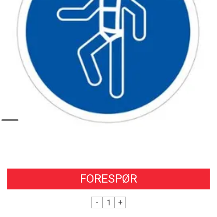
FORESPØR
-
+