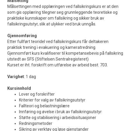
Målsetting
Målsettingen med opplæringen ved fallsikringskurs er at den
som gis opplæring tilegner seg grunnleggende teoretiske og
praktiske kunnskaper om fallsikring og sikker bruk av
fallsikringsutstyr, slik at ulykker ved bruk unngås.
Gjennomføring
Etter fullført teoridel ved fallsikringskurs får deltakeren
praktisk trening i evakuering og kameratredning.
Gjennomført kurs kvalifiserer til kompetansebevis på fallsikring
utstedt av SFS (Stiftelsen Sentralregisteret)
Kurset er iht. forskrift om utførelse av arbeid best. 703.
Varighet
: 1 dag
Kursinnhold
Lover og forskrifter
Kriterier for valg av fallsikringsutstyr
Fallteori og belastningslære
Innføring og øvelse i bruk av fallsikringsutstyr
Støtte og stabilisering i arbeidssituasjoner
Redningsmetoder
Sikring av verktøy og løse gjenstander