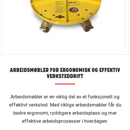
WORKTABLE MOBILE 105 ADJUST. 400-530MM
Adjustable, industrial
Art.nr:
123167
Bestillingsvare (
42
dager)
ARBEIDSMØBLER FOR ERGONOMISK OG EFFEKTIV
VERKSTEDDRIFT
Arbeidsmøbler er en viktig del av et funksjonelt og
effektivt verksted. Med riktige arbeidsmøbler får du
bedre ergonomi, ryddigere arbeidsplass og mer
effektive arbeidsprosesser i hverdagen.