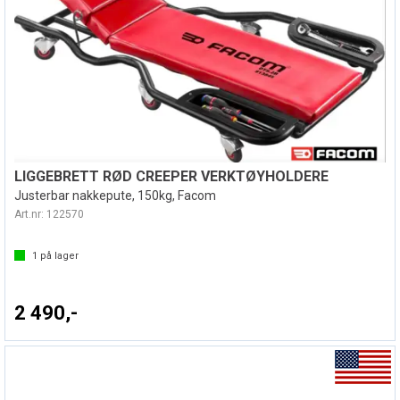
LIGGEBRETT RØD CREEPER VERKTØYHOLDERE
Justerbar nakkepute, 150kg, Facom
Art.nr:
122570
1
på lager
2 490,-