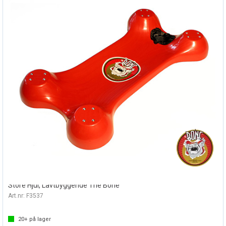
LIGGEBRETT THE BONE 6031 CREEPER
Store Hjul, Lavtbyggende The Bone
Art.nr:
F3537
20+
på lager