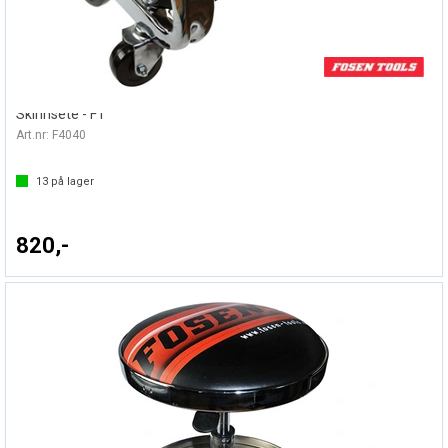
KJØRESTOL M/VERKTØYBRETT & KOPPH
Skinnsete - FT
Art.nr:
F4040
13
på lager
820,-