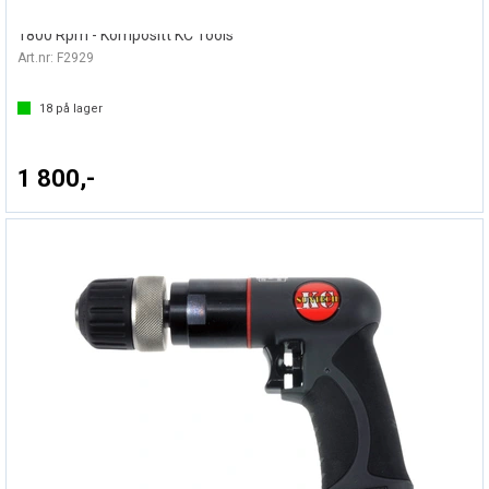
BORMASKIN 3/8" REVERS SM-757253P
1800 Rpm - Kompositt KC Tools
Art.nr:
F2929
18
på lager
1 800,-