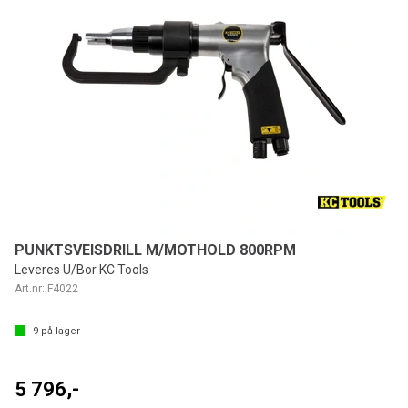
PUNKTSVEISDRILL M/MOTHOLD 800RPM
Leveres U/Bor KC Tools
Art.nr:
F4022
9
på lager
5 796,-