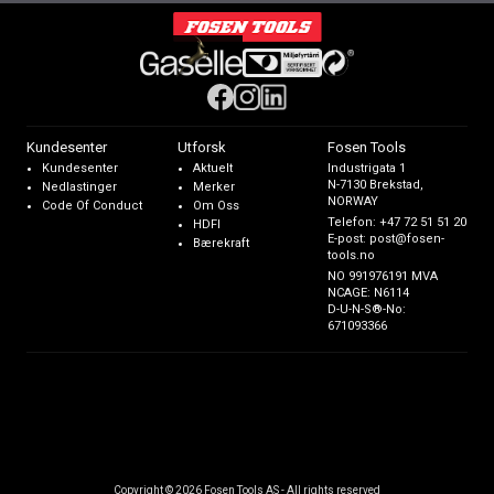
Kundesenter
Utforsk
Fosen Tools
Kundesenter
Aktuelt
Industrigata 1
N-7130 Brekstad,
Nedlastinger
Merker
NORWAY
Code Of Conduct
Om Oss
Telefon:
+47 72 51 51 20
HDFI
E-post:
post@fosen-
Bærekraft
tools.no
NO 991976191 MVA
NCAGE: N6114
D-U-N-S®-No:
671093366
Copyright © 2026 Fosen Tools AS - All rights reserved