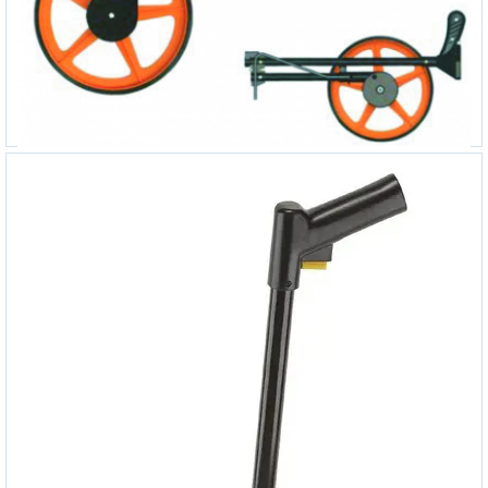
3
på lager
2 245,-