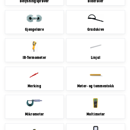
Belysningsprøver
Bladføler
Gjengelære
Gradskive
IR-Termometer
Linjal
Merking
Meter- og tommestokk
Mikrometer
Multimeter