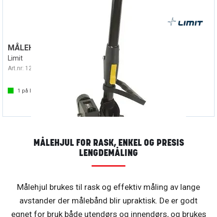
MÅLEHJUL 320MM
Limit
Art.nr:
126200
1
på lager
MÅLEHJUL FOR RASK, ENKEL OG PRESIS
LENGDEMÅLING
Målehjul brukes til rask og effektiv måling av lange
avstander der målebånd blir upraktisk. De er godt
egnet for bruk både utendørs og innendørs, og brukes