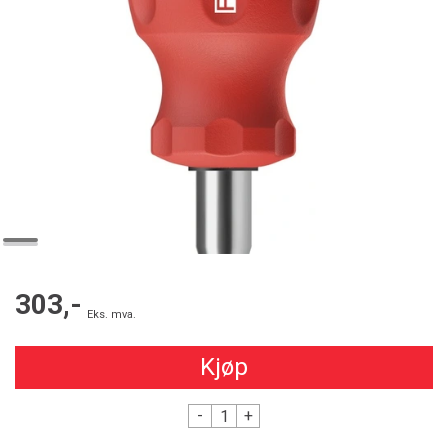
303,-
Eks. mva.
Kjøp
-
+