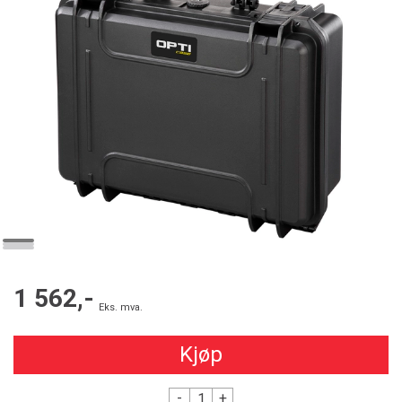
1 562,-
Eks. mva.
Kjøp
-
+