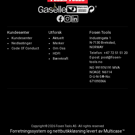
Kundesenter
Utforsk
Fosen Tools
Kundesenter
Aktuelt
Industrigata 1
N-7130 Brekstad,
Nedlastinger
Merker
NORWAY
Code Of Conduct
Om Oss
Telefon:
+47 72 51 51 20
HDFI
E-post:
post@fosen-
Bærekraft
tools.no
NO 991976191 MVA
NCAGE: N6114
D-U-N-S®-No:
671093366
Copyright © 2026 Fosen Tools AS - All rights reserved
Forretningssystem
og
nettbutikkløsning
levert av
Multicase™