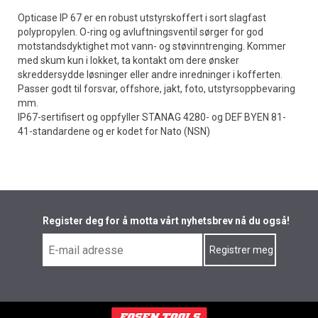
Opticase IP 67 er en robust utstyrskoffert i sort slagfast
polypropylen. O-ring og avluftningsventil sørger for god
motstandsdyktighet mot vann- og støvinntrenging. Kommer
med skum kun i lokket, ta kontakt om dere ønsker
skreddersydde løsninger eller andre inredninger i kofferten.
Passer godt til forsvar, offshore, jakt, foto, utstyrsoppbevaring
mm.
IP67-sertifisert og oppfyller STANAG 4280- og DEF BYEN 81-
41-standardene og er kodet for Nato (NSN)
Register deg for å motta vårt nyhetsbrev nå du også!