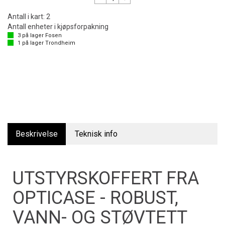
Antall i kart:
2
Antall enheter i kjøpsforpakning
3
på lager
Fosen
1
på lager
Trondheim
Beskrivelse
Teknisk info
UTSTYRSKOFFERT FRA
OPTICASE - ROBUST,
VANN- OG STØVTETT