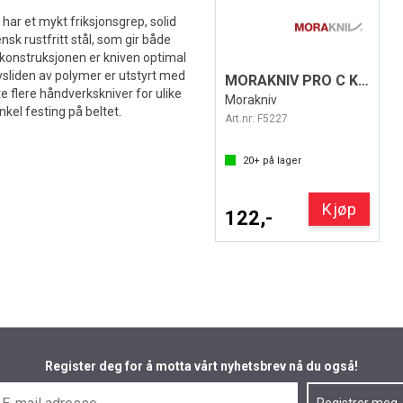
ar et mykt friksjonsgrep, solid
nsk rustfritt stål, som gir både
ftkonstruksjonen er kniven optimal
nivsliden av polymer er utstyrt med
MORAKNIV PRO C KULSTÅL
 flere håndverkskniver for ulike
Morakniv
kel festing på beltet.
Art.nr:
F5227
20+
på lager
Kjøp
122,-
Register deg for å motta vårt nyhetsbrev nå du også!