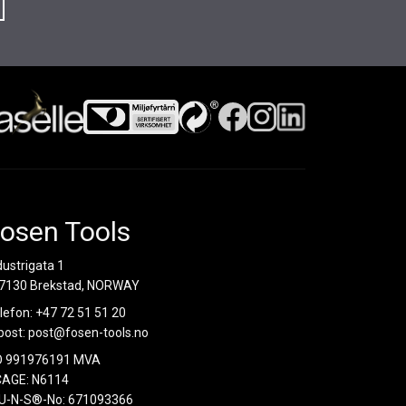
osen Tools
dustrigata 1
7130 Brekstad, NORWAY
lefon:
+47 72 51 51 20
post:
post@fosen-tools.no
O 991976191 MVA
AGE: N6114
U-N-S®-No: 671093366