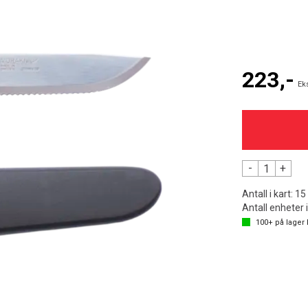
223,-
Ek
-
+
Antall i kart:
15
Antall enheter 
100+
på lager