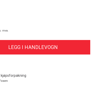
s. mva.
i kjøpsforpakning
Fosen