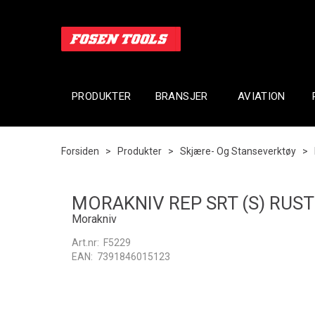
PRODUKTER
BRANSJER
AVIATION
Forsiden
>
Produkter
>
Skjære- Og Stanseverktøy
>
MORAKNIV REP SRT (S) RUST
Morakniv
Art.nr:
F5229
EAN:
7391846015123