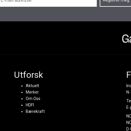
Utforsk
F
Aktuelt
In
Merker
N-
Om Oss
Te
HDFI
E-
Bærekraft
N
NC
D-