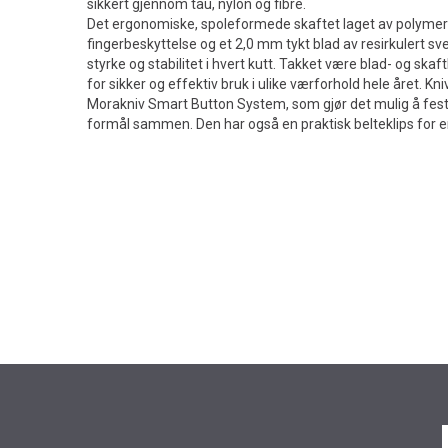
sikkert gjennom tau, nylon og fibre.
Det ergonomiske, spoleformede skaftet laget av polymer h
fingerbeskyttelse og et 2,0 mm tykt blad av resirkulert sve
styrke og stabilitet i hvert kutt. Takket være blad- og ska
for sikker og effektiv bruk i ulike værforhold hele året. K
Morakniv Smart Button System, som gjør det mulig å feste
formål sammen. Den har også en praktisk belteklips for en