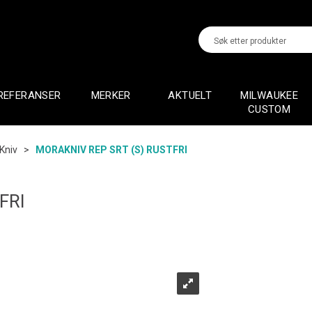
REFERANSER
MERKER
AKTUELT
MILWAUKEE
CUSTOM
Kniv
>
MORAKNIV REP SRT (S) RUSTFRI
FRI