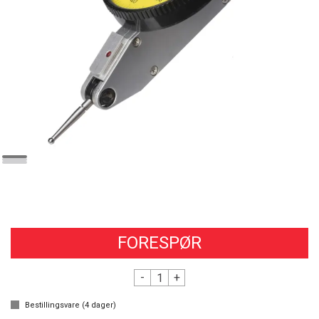
FORESPØR
-
+
Bestillingsvare (
4
dager)