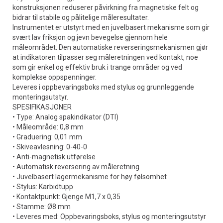
konstruksjonen reduserer påvirkning fra magnetiske felt og
bidrar til stabile og pålitelige måleresultater.
Instrumentet er utstyrt med en juvelbasert mekanisme som gir
svært lav friksjon og jevn bevegelse gjennom hele
måleområdet. Den automatiske reverseringsmekanismen gjør
at indikatoren tilpasser seg måleretningen ved kontakt, noe
som gir enkel og effektiv bruk i trange områder og ved
komplekse oppspenninger.
Leveres i oppbevaringsboks med stylus og grunnleggende
monteringsutstyr.
SPESIFIKASJONER
• Type: Analog spakindikator (DTI)
• Måleområde: 0,8 mm
• Graduering: 0,01 mm
• Skiveavlesning: 0-40-0
• Anti-magnetisk utførelse
• Automatisk reversering av måleretning
• Juvelbasert lagermekanisme for høy følsomhet
• Stylus: Karbidtupp
• Kontaktpunkt: Gjenge M1,7 x 0,35
• Stamme: Ø8 mm
• Leveres med: Oppbevaringsboks, stylus og monteringsutstyr