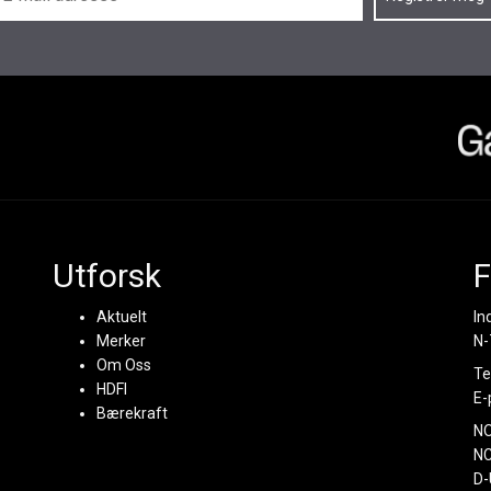
Utforsk
F
Aktuelt
In
Merker
N-
Om Oss
Te
HDFI
E-
Bærekraft
N
NC
D-