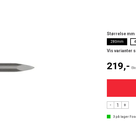
Størrelse mm
280mm
Vis varianter 
219,-
Ek
-
+
3
på lager
Fos