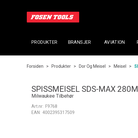
PRODUKTER
BRANSJER
AVIATION
Forsiden
>
Produkter
>
Dor Og Meisel
>
Meisel
>
S
SPISSMEISEL SDS-MAX 280
Milwaukee Tilbehør
Art.nr:
F9768
EAN:
4002395317509