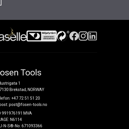
osen Tools
dustrigata 1
7130 Brekstad, NORWAY
lefon:
+47 72 51 51 20
post:
post@fosen-tools.no
O 991976191 MVA
AGE: N6114
U-N-S®-No: 671093366