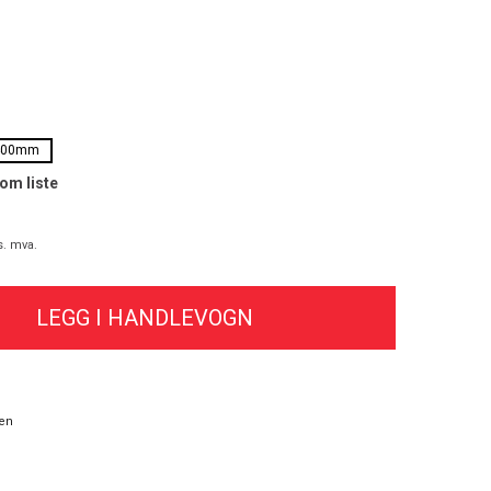
400mm
som liste
s. mva.
en