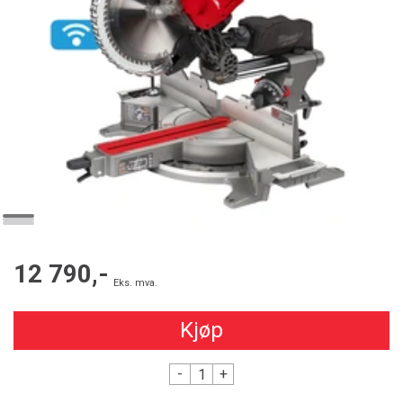
12 790,-
Eks. mva.
Kjøp
-
+