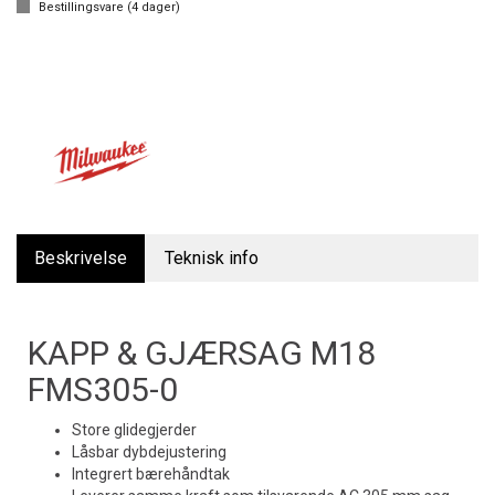
Bestillingsvare (
4
dager)
Beskrivelse
Teknisk info
KAPP & GJÆRSAG M18
FMS305-0
Store glidegjerder
Låsbar dybdejustering
Integrert bærehåndtak