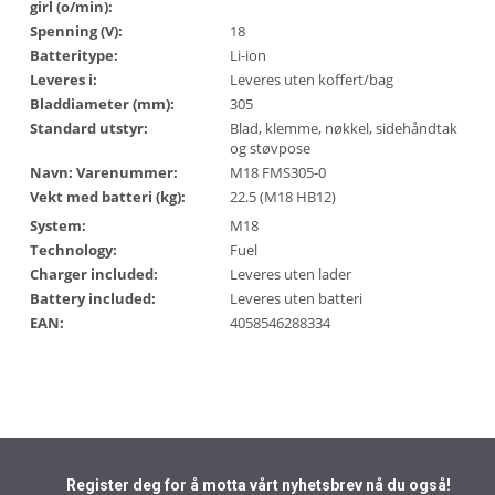
girl (o/min):
Spenning (V):
18
Batteritype:
Li-ion
Leveres i:
Leveres uten koffert/bag
Bladdiameter (mm):
305
Standard utstyr:
Blad, klemme, nøkkel, sidehåndtak
og støvpose
Navn: Varenummer:
M18 FMS305-0
Vekt med batteri (kg):
22.5 (M18 HB12)
System:
M18
Technology:
Fuel
Charger included:
Leveres uten lader
Battery included:
Leveres uten batteri
EAN:
4058546288334
Register deg for å motta vårt nyhetsbrev nå du også!