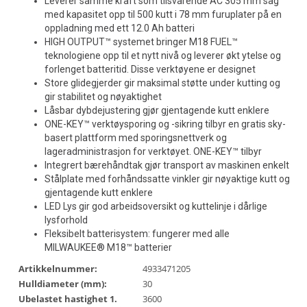
Leverer samme kraft som tilsvarende AC 305 mm sag
med kapasitet opp til 500 kutt i 78 mm furuplater på en
oppladning med ett 12.0 Ah batteri
HIGH OUTPUT™ systemet bringer M18 FUEL™
teknologiene opp til et nytt nivå og leverer økt ytelse og
forlenget batteritid. Disse verktøyene er designet
Store glidegjerder gir maksimal støtte under kutting og
gir stabilitet og nøyaktighet
Låsbar dybdejustering gjør gjentagende kutt enklere
ONE-KEY™ verktøysporing og -sikring tilbyr en gratis sky-
basert plattform med sporingsnettverk og
lageradministrasjon for verktøyet. ONE-KEY™ tilbyr
Integrert bærehåndtak gjør transport av maskinen enkelt
Stålplate med forhåndssatte vinkler gir nøyaktige kutt og
gjentagende kutt enklere
LED Lys gir god arbeidsoversikt og kuttelinje i dårlige
lysforhold
Fleksibelt batterisystem: fungerer med alle
MILWAUKEE® M18™ batterier
Artikkelnummer:
4933471205
Hulldiameter (mm):
30
Ubelastet hastighet 1.
3600