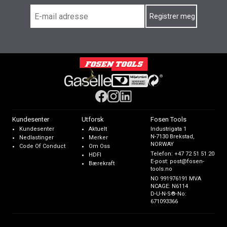
Kundesenter
Utforsk
Fosen Tools
Kundesenter
Aktuelt
Industrigata 1
N-7130 Brekstad,
Nedlastinger
Merker
NORWAY
Code Of Conduct
Om Oss
Telefon:
+47 72 51 51 20
HDFI
E-post:
post@fosen-
Bærekraft
tools.no
NO 991976191 MVA
NCAGE: N6114
D-U-N-S®-No:
671093366