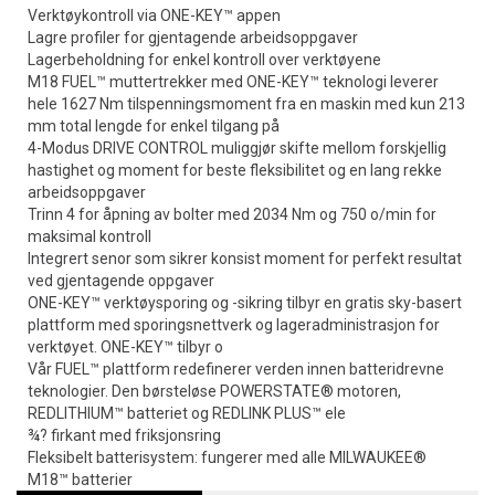
Verktøykontroll via ONE-KEY™ appen
Lagre profiler for gjentagende arbeidsoppgaver
Lagerbeholdning for enkel kontroll over verktøyene
M18 FUEL™ muttertrekker med ONE-KEY™ teknologi leverer
hele 1627 Nm tilspenningsmoment fra en maskin med kun 213
mm total lengde for enkel tilgang på
4-Modus DRIVE CONTROL muliggjør skifte mellom forskjellig
hastighet og moment for beste fleksibilitet og en lang rekke
arbeidsoppgaver
Trinn 4 for åpning av bolter med 2034 Nm og 750 o/min for
maksimal kontroll
Integrert senor som sikrer konsist moment for perfekt resultat
ved gjentagende oppgaver
ONE-KEY™ verktøysporing og -sikring tilbyr en gratis sky-basert
plattform med sporingsnettverk og lageradministrasjon for
verktøyet. ONE-KEY™ tilbyr o
Vår FUEL™ plattform redefinerer verden innen batteridrevne
teknologier. Den børsteløse POWERSTATE® motoren,
REDLITHIUM™ batteriet og REDLINK PLUS™ ele
¾? firkant med friksjonsring
Fleksibelt batterisystem: fungerer med alle MILWAUKEE®
M18™ batterier