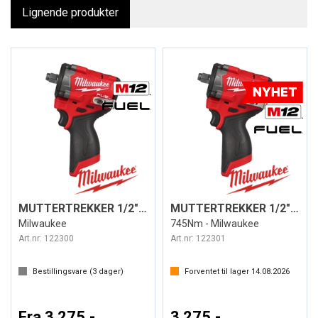
Lignende produkter
MUTTERTREKKER 1/2" DR. M12 FCIWF
MUTTERTREKKER 1/2" DR. M12 FCIWF12G3-0
Milwaukee
745Nm - Milwaukee
Art.nr:
122300
Art.nr:
122301
Bestillingsvare (
3
dager)
Forventet til lager
14.08.2026
Fra 3 275,-
3 275,-