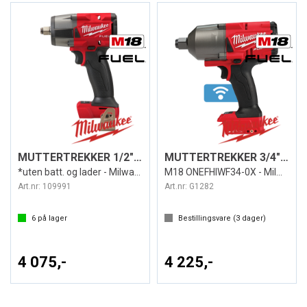
MUTTERTREKKER 1/2" DR. M18 FMTIW2F12-0X
MUTTERTREKKER 3/4" M18 ONE-KEY™ 2034NM
*uten batt. og lader - Milwaukee
M18 ONEFHIWF34-0X - Milwaukee
Art.nr:
109991
Art.nr:
G1282
6
på lager
Bestillingsvare (
3
dager)
4 075,-
4 225,-