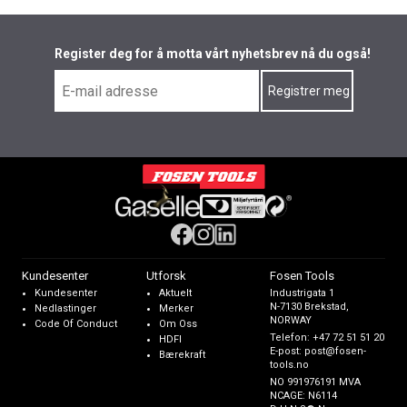
Register deg for å motta vårt nyhetsbrev nå du også!
Kundesenter
Utforsk
Fosen Tools
Kundesenter
Aktuelt
Industrigata 1
N-7130 Brekstad,
Nedlastinger
Merker
NORWAY
Code Of Conduct
Om Oss
Telefon:
+47 72 51 51 20
HDFI
E-post:
post@fosen-
Bærekraft
tools.no
NO 991976191 MVA
NCAGE: N6114