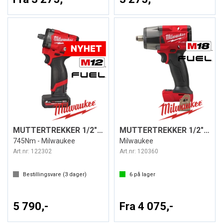
MUTTERTREKKER 1/2" DR. M12 FCIWF12G3-502
MUTTERTREKKER 1/2" DR. M18 FMTIW2F12
745Nm - Milwaukee
Milwaukee
Art.nr:
122302
Art.nr:
120360
Bestillingsvare (
3
dager)
6
på lager
5 790,-
Fra 4 075,-