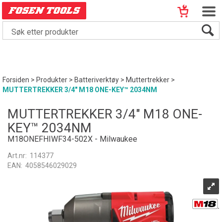
Forsiden
>
Produkter
>
Batteriverktøy
>
Muttertrekker
>
MUTTERTREKKER 3/4" M18 ONE-KEY™ 2034NM
MUTTERTREKKER 3/4" M18 ONE-
KEY™ 2034NM
M18ONEFHIWF34-502X - Milwaukee
Art.nr:
114377
EAN:
4058546029029