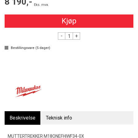
8 190,-
Eks. mva.
Kjøp
-
+
Bestillingsvare (
5
dager)
Beskrivelse
Teknisk info
MUTTERTREKKER M18ONEFHIWF34-0X