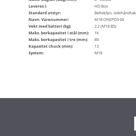
Leveres i:
HD Box
Standard utstyr:
Belteklips, sidehåndtak
Navn: Varenummer:
M18 ONEPD3-0X
Vekt med batteri (kg):
2.2 (M18 B5)
Maks. borkapasitet i stål (mm):
16
Maks. borkapasitet i tre (mm):
89
Kapasitet chuck (mm):
13
System:
M18