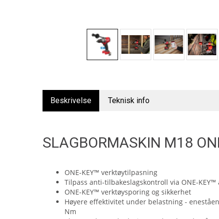
Beskrivelse
Teknisk info
SLAGBORMASKIN M18 ON
ONE-KEY™ verktøytilpasning
Tilpass anti-tilbakeslagskontroll via ONE-KEY™
ONE-KEY™ verktøysporing og sikkerhet
Høyere effektivitet under belastning - enest
Nm