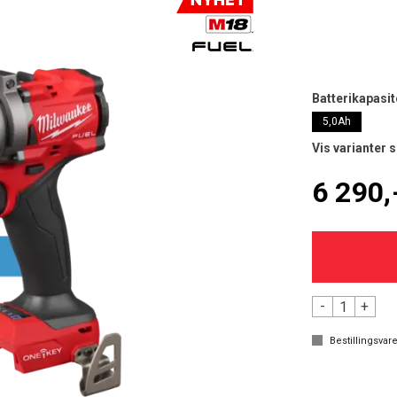
Batterikapasit
5,0Ah
Vis varianter 
6 290,
-
+
Bestillingsvare