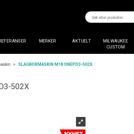
REFERANSER
MERKER
AKTUELT
MILWAUKEE
CUSTOM
maskin
>
SLAGBORMASKIN M18 ONEPD3-502X
D3-502X