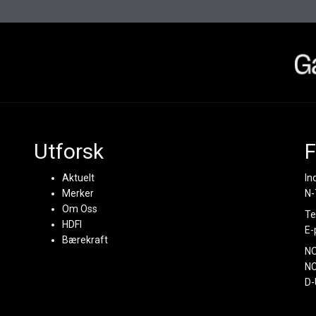
Utforsk
F
Aktuelt
In
Merker
N-
Om Oss
Te
HDFI
E-
Bærekraft
N
NC
D-