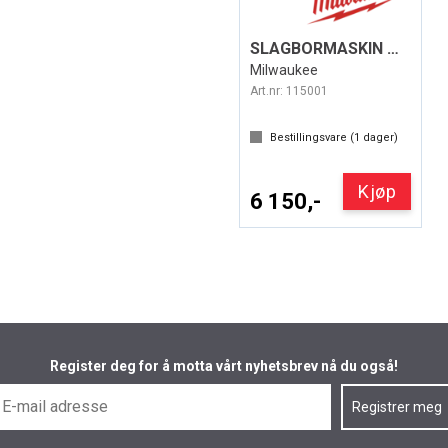
SLAGBORMASKIN M18 FPD3-502X FUEL™
Milwaukee
Art.nr:
115001
Bestillingsvare (
1
dager)
Kjøp
6 150,-
Register deg for å motta vårt nyhetsbrev nå du også!