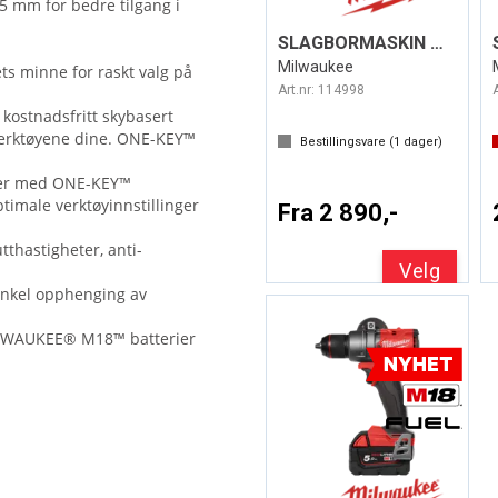
 mm for bedre tilgang i
SLAGBORMASKIN M18 FPD3 FUEL™
Milwaukee
ets minne for raskt valg på
Art.nr:
114998
 kostnadsfritt skybasert
 verktøyene dine. ONE-KEY™
Bestillingsvare (
1
dager)
joner med ONE-KEY™
ptimale verktøyinnstillinger
Fra 2 890,-
tthastigheter, anti-
Velg
g enkel opphenging av
MILWAUKEE® M18™ batterier