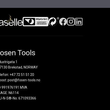
osen Tools
dustrigata 1
7130 Brekstad, NORWAY
lefon:
+47 72 51 51 20
post:
post@fosen-tools.no
O 991976191 MVA
AGE: N6114
U-N-S®-No: 671093366