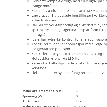
Ekstremt kompakt design med en lengde på 175
trange områder
Koble til via Bluetooth® med ONE-KEY™ appen
Lagre opptil 3 tilpassede innstillinger i verktøy
arbeidsplassen
ONE-KEY™ verktøysporing og sikkerhet tilbyr et
sporingssystem og lagerstyringsplattform for
har også
Justerbar avtrekkerkontroll for alle applikas
Konfigurer til enhver applikasjon ved å velge o
for gjentakbar presisjon
Kontroller hastighet, dreiemoment, start- og slu
kickbackfunksjoner og LED-lys
Reversibel belteklips i solid metall for rask o
verktøyet
Fleksibelt batterisystem: fungerer med alle 
Maks. dreiemoment (Nm):
158
Spenning (V):
18
Batteritype:
Li-ion
Maks. slagtall (slag/min):
0 - 33,000