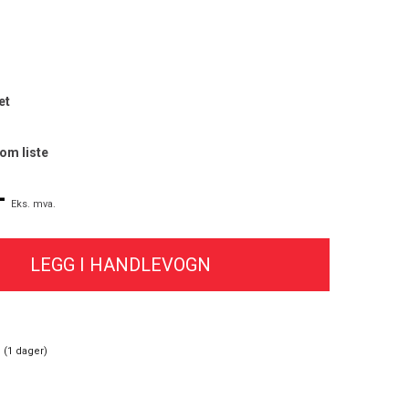
et
som liste
-
Eks. mva.
 (
1
dager)