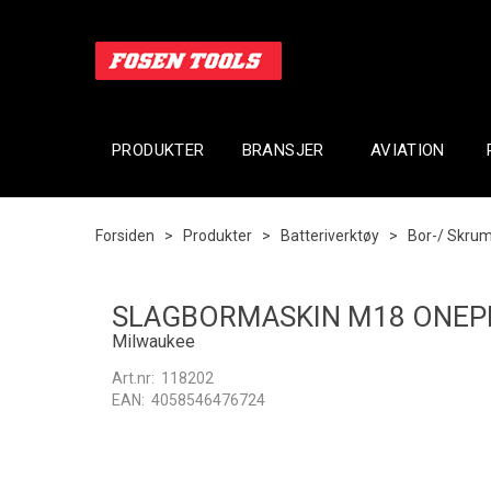
PRODUKTER
BRANSJER
AVIATION
Forsiden
>
Produkter
>
Batteriverktøy
>
Bor-/ Skru
SLAGBORMASKIN M18 ONEP
Milwaukee
Art.nr:
118202
EAN:
4058546476724