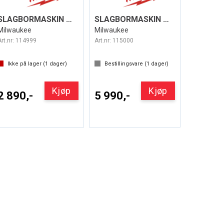
SLAGBORMASKIN M18 FPD3-0X FUEL™
SLAGBORMASKIN M18 FPD3-402C FUEL™
Milwaukee
Milwaukee
Art.nr:
114999
Art.nr:
115000
Ikke på lager (
1
dager)
Bestillingsvare (
1
dager)
Kjøp
Kjøp
2 890,-
5 990,-