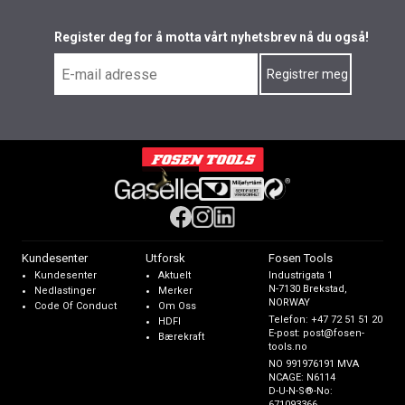
Register deg for å motta vårt nyhetsbrev nå du også!
Kundesenter
Utforsk
Fosen Tools
Kundesenter
Aktuelt
Industrigata 1
N-7130 Brekstad,
Nedlastinger
Merker
NORWAY
Code Of Conduct
Om Oss
Telefon:
+47 72 51 51 20
HDFI
E-post:
post@fosen-
Bærekraft
tools.no
NO 991976191 MVA
NCAGE: N6114
D-U-N-S®-No:
671093366