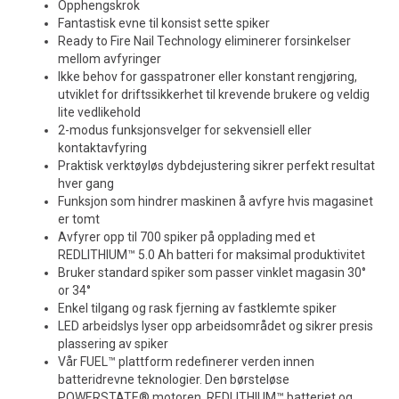
Opphengskrok
Fantastisk evne til konsist sette spiker
Ready to Fire Nail Technology eliminerer forsinkelser
mellom avfyringer
Ikke behov for gasspatroner eller konstant rengjøring,
utviklet for driftssikkerhet til krevende brukere og veldig
lite vedlikehold
2-modus funksjonsvelger for sekvensiell eller
kontaktavfyring
Praktisk verktøyløs dybdejustering sikrer perfekt resultat
hver gang
Funksjon som hindrer maskinen å avfyre hvis magasinet
er tomt
Avfyrer opp til 700 spiker på opplading med et
REDLITHIUM™ 5.0 Ah batteri for maksimal produktivitet
Bruker standard spiker som passer vinklet magasin 30°
or 34°
Enkel tilgang og rask fjerning av fastklemte spiker
LED arbeidslys lyser opp arbeidsområdet og sikrer presis
plassering av spiker
Vår FUEL™ plattform redefinerer verden innen
batteridrevne teknologier. Den børsteløse
POWERSTATE® motoren, REDLITHIUM™ batteriet og