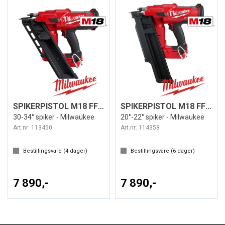
SPIKERPISTOL M18 FFN-0C
SPIKERPISTOL M18 FFN21-0C
30-34° spiker - Milwaukee
20°-22° spiker - Milwaukee
Art.nr:
113450
Art.nr:
114358
Bestillingsvare (
4
dager)
Bestillingsvare (
6
dager)
7 890,-
7 890,-