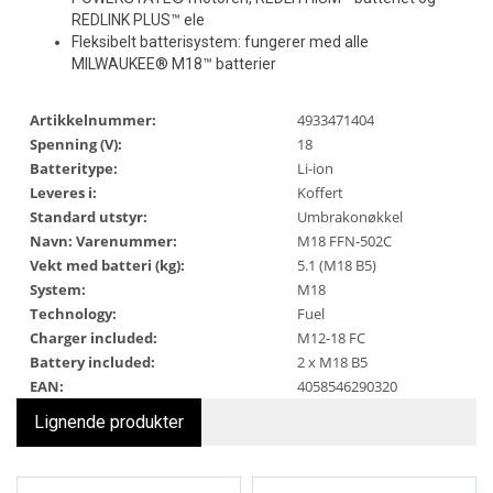
REDLINK PLUS™ ele
Fleksibelt batterisystem: fungerer med alle
MILWAUKEE® M18™ batterier
Artikkelnummer:
4933471404
Spenning (V):
18
Batteritype:
Li-ion
Leveres i:
Koffert
Standard utstyr:
Umbrakonøkkel
Navn: Varenummer:
M18 FFN-502C
Vekt med batteri (kg):
5.1 (M18 B5)
System:
M18
Technology:
Fuel
Charger included:
M12-18 FC
Battery included:
2 x M18 B5
EAN:
4058546290320
Lignende produkter