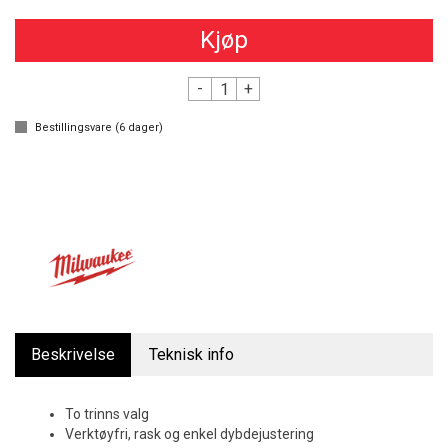
Kjøp
-
+
Bestillingsvare (
6
dager)
Beskrivelse
Teknisk info
To trinns valg
Verktøyfri, rask og enkel dybdejustering