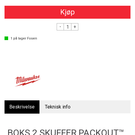
Kjøp
-
+
1
på lager
Fosen
Beskrivelse
Teknisk info
BOKS 2 SKUFFER PACKOUT™