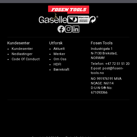
Kundesenter
Utforsk
Fosen Tools
Kundesenter
Aktuelt
Industrigata 1
N-7130 Brekstad,
Nedlastinger
Merker
NORWAY
Code Of Conduct
Om Oss
Telefon:
+47 72 51 51 20
HDFI
E-post:
post@fosen-
Bærekraft
tools.no
NO 991976191 MVA
NCAGE: N6114
D-U-N-S®-No:
671093366