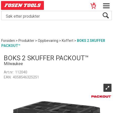
Forsiden
>
Produkter
>
Oppbevaring
>
Koffert
>
BOKS 2 SKUFFER
PACKOUT™
BOKS 2 SKUFFER PACKOUT™
Milwaukee
Art.nr:
112040
EAN:
4058546325251