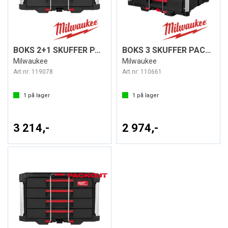
BOKS 2+1 SKUFFER PACKOUT™
BOKS 3 SKUFFER PACKOUT™
Milwaukee
Milwaukee
Art.nr:
119078
Art.nr:
110661
1
på lager
1
på lager
3 214,-
2 974,-