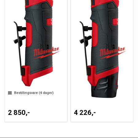
RETTSLIPER M12 FDGS-0
RETTSLIPER M12 FDGS-422B
MILWAUKEE
MILWAUKEE
Art.nr:
G1926
Art.nr:
111103
Bestillingsvare (
4
dager)
Bestillingsvare (
4
dager)
2 850,-
4 226,-