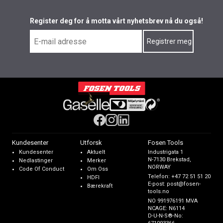
Register deg for å motta vårt nyhetsbrev nå du også!
Kundesenter
Utforsk
Fosen Tools
Kundesenter
Aktuelt
Industrigata 1
N-7130 Brekstad,
Nedlastinger
Merker
NORWAY
Code Of Conduct
Om Oss
Telefon:
+47 72 51 51 20
HDFI
E-post:
post@fosen-
Bærekraft
tools.no
NO 991976191 MVA
NCAGE: N6114
D-U-N-S®-No: