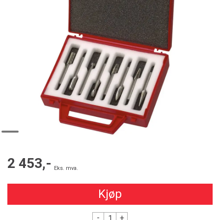
2 453,-
Eks. mva.
Kjøp
-
+