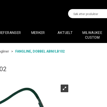
REFERANSER
MERKER
AKTUELT
MILWAUKEE
CUSTOM
gliner
>
FANGLINE, DOBBEL ABM/LB102
02