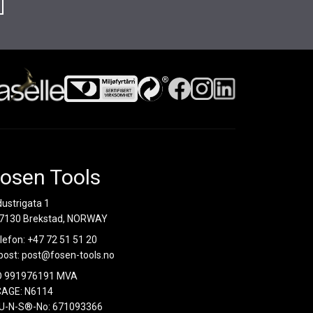
osen Tools
dustrigata 1
7130 Brekstad, NORWAY
lefon:
+47 72 51 51 20
post:
post@fosen-tools.no
O 991976191 MVA
AGE: N6114
U-N-S®-No: 671093366