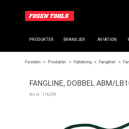
PRODUKTER
BRANSJER
AVIATION
Forsiden
>
Produkter
>
Fallsikring
>
Fangliner
>
Fan
FANGLINE, DOBBEL ABM/LB1
Art.nr:
116299