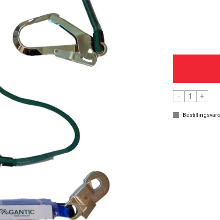
-
+
Bestillingsvare