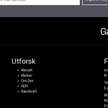
Utforsk
F
Aktuelt
In
Merker
N-
Om Oss
Te
HDFI
E-
Bærekraft
N
NC
D-