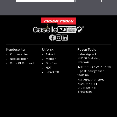
Kundesenter
Utforsk
Fosen Tools
Kundesenter
Aktuelt
Industrigata 1
N-7130 Brekstad,
Nedlastinger
Merker
NORWAY
Code Of Conduct
Om Oss
Telefon:
+47 72 51 51 20
HDFI
E-post:
post@fosen-
Bærekraft
tools.no
NO 991976191 MVA
NCAGE: N6114
D-U-N-S®-No:
671093366