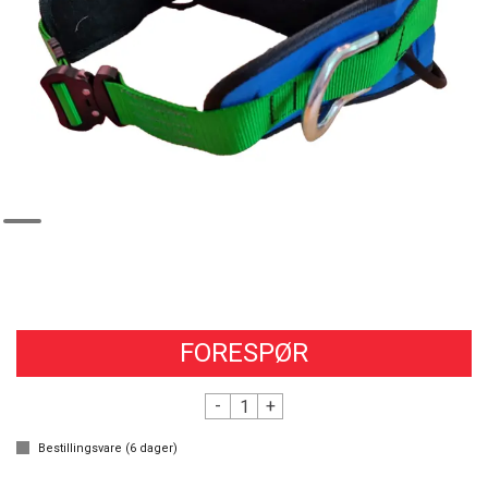
FORESPØR
-
+
Bestillingsvare (
6
dager)