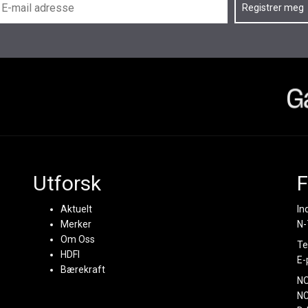
Utforsk
F
Aktuelt
In
Merker
N-
Om Oss
Te
HDFI
E-
Bærekraft
N
NC