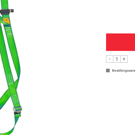
-
+
Bestillingsvare