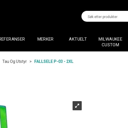
REFERANSER
MERKER
AKTUELT
MILWAUKEE
CUSTOM
>
Tau Og Utstyr
>
FALLSELE P-03 - 2XL