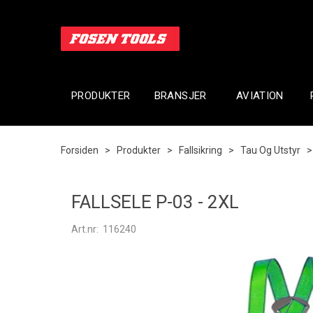
PRODUKTER
BRANSJER
AVIATION
Forsiden
>
Produkter
>
Fallsikring
>
Tau Og Utstyr
FALLSELE P-03 - 2XL
Art.nr:
116240