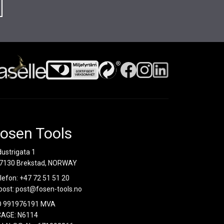
osen Tools
dustrigata 1
7130 Brekstad, NORWAY
lefon:
+47 72 51 51 20
post:
post@fosen-tools.no
O 991976191 MVA
AGE: N6114