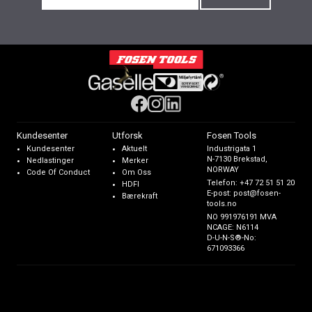
Kundesenter
Utforsk
Fosen Tools
Kundesenter
Aktuelt
Industrigata 1
N-7130 Brekstad,
Nedlastinger
Merker
NORWAY
Code Of Conduct
Om Oss
Telefon:
+47 72 51 51 20
HDFI
E-post:
post@fosen-
Bærekraft
tools.no
NO 991976191 MVA
NCAGE: N6114
D-U-N-S®-No:
671093366