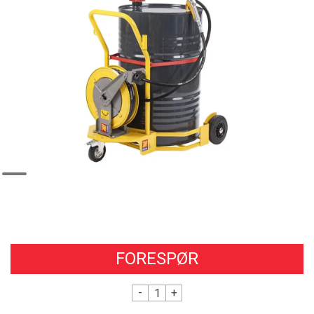
FORESPØR
-
+