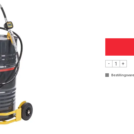
-
+
Bestillingsvare