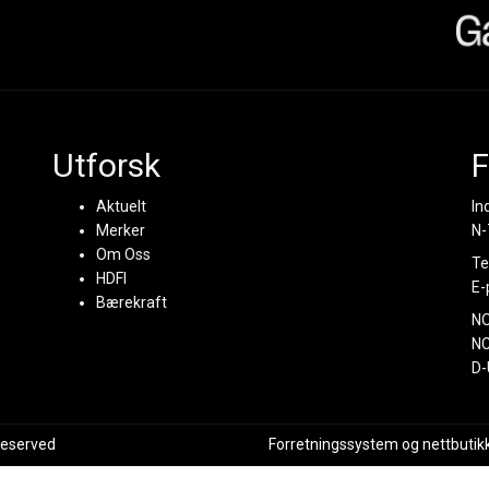
Utforsk
F
Aktuelt
In
Merker
N-
Om Oss
Te
HDFI
E-
Bærekraft
N
NC
D-
 reserved
Forretningssystem
og
nettbutik