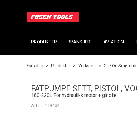
PRODUKTER
BRANSJER
AVIATION
Forsiden
>
Produkter
>
Verksted
>
Olje Og Smøreuts
FATPUMPE SETT, PISTOL, V
180-220L For hydraulikk motor + gir olje
Art.nr:
119404