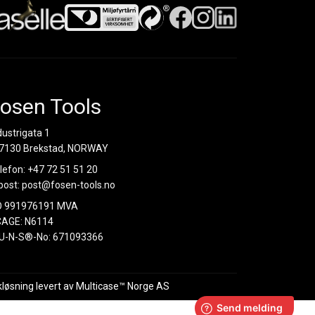
osen Tools
dustrigata 1
7130 Brekstad, NORWAY
lefon:
+47 72 51 51 20
post:
post@fosen-tools.no
O 991976191 MVA
AGE: N6114
U-N-S®-No: 671093366
kløsning
levert av
Multicase™ Norge AS