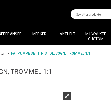
REFERANSER
MERKER
AKTUELT
MILWAUKEE
CUSTOM
tyr
>
FATPUMPE SETT, PISTOL, VOGN, TROMMEL 1:1
OGN, TROMMEL 1:1