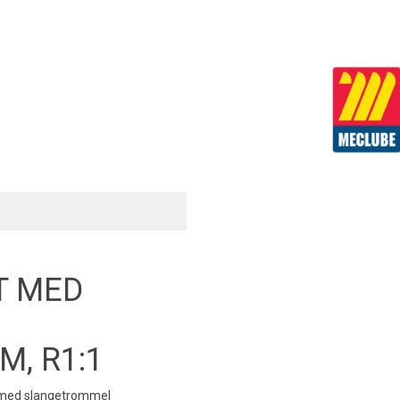
T MED
, R1:1
e med slangetrommel