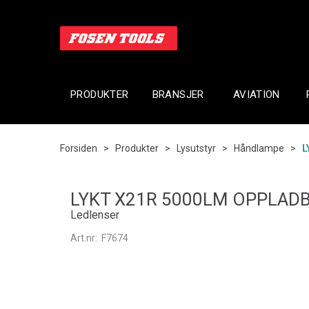
PRODUKTER
BRANSJER
AVIATION
Forsiden
>
Produkter
>
Lysutstyr
>
Håndlampe
>
L
LYKT X21R 5000LM OPPLAD
Ledlenser
Art.nr:
F7674