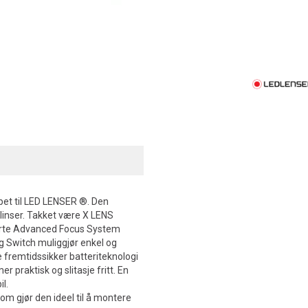
et til LED LENSER ®. Den
rlinser. Takket være X LENS
terte Advanced Focus System
g Switch muliggjør enkel og
e fremtidssikker batteriteknologi
 praktisk og slitasje fritt. En
il.
om gjør den ideel til å montere