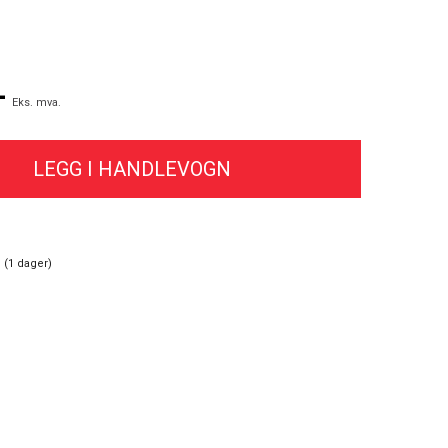
-
Eks. mva.
 (
1
dager)