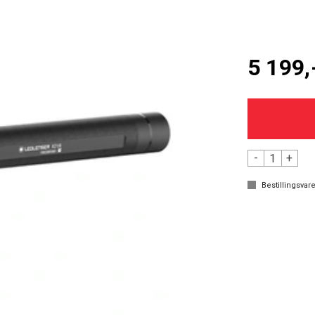
5 199,
-
+
Bestillingsvare