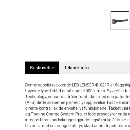
Beskrivelse
Teknisk info
Denne oppsiktsvekkende LED LENSER ® X21R er flaggskip
høyeste lyseffektet er på opptil 5000 lumen. Syv reflekto
Technology, er buntet stråler forsterket med den paten
(AFS) dette skaper en perfekt lysopplevelse. Fast Handlin
direkte kontroll av de enkelte lysfunksjonene. Takket vær
og Floating Charge System Pro, er lade prosedyrer enda mer
integrert transportsikringen gjør det også mulig å bruke i b
Leveres med en mengde utstyr, blant annet tripod feste s