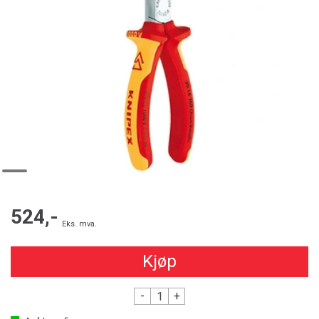
524,-
Eks. mva.
Kjøp
-
+