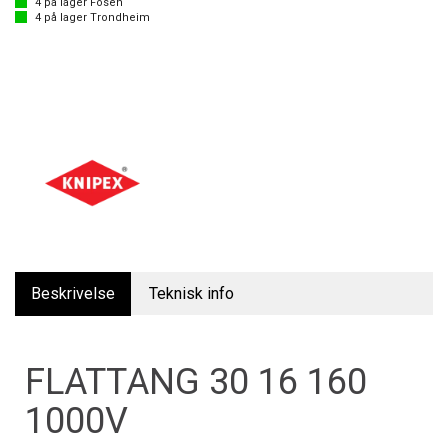
4
på lager
Fosen
4
på lager
Trondheim
Beskrivelse
Teknisk info
FLATTANG 30 16 160
1000V