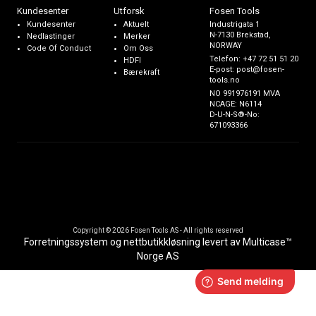
Kundesenter
Utforsk
Fosen Tools
Kundesenter
Aktuelt
Industrigata 1
N-7130 Brekstad,
Nedlastinger
Merker
NORWAY
Code Of Conduct
Om Oss
Telefon:
+47 72 51 51 20
HDFI
E-post:
post@fosen-
Bærekraft
tools.no
NO 991976191 MVA
NCAGE: N6114
D-U-N-S®-No:
671093366
Copyright © 2026 Fosen Tools AS - All rights reserved
Forretningssystem
og
nettbutikkløsning
levert av
Multicase™
Norge AS