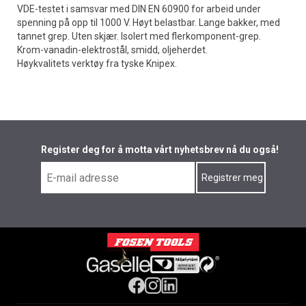
VDE-testet i samsvar med DIN EN 60900 for arbeid under
spenning på opp til 1000 V. Høyt belastbar. Lange bakker, med
tannet grep. Uten skjær. Isolert med flerkomponent-grep.
Krom-vanadin-elektrostål, smidd, oljeherdet.
Høykvalitets verktøy fra tyske Knipex.
Register deg for å motta vårt nyhetsbrev nå du også!