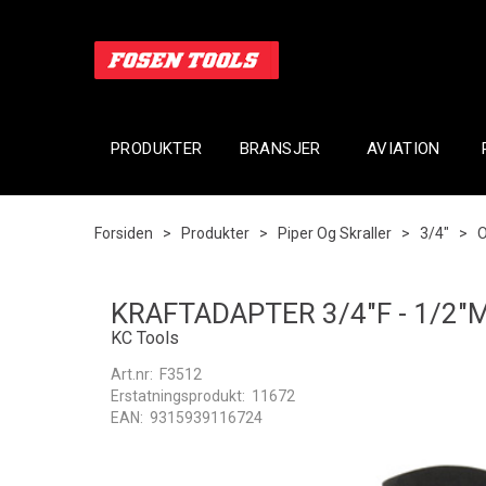
PRODUKTER
BRANSJER
AVIATION
Forsiden
>
Produkter
>
Piper Og Skraller
>
3/4"
>
O
KRAFTADAPTER 3/4"F - 1/2"
KC Tools
Art.nr:
F3512
Erstatningsprodukt:
11672
EAN:
9315939116724