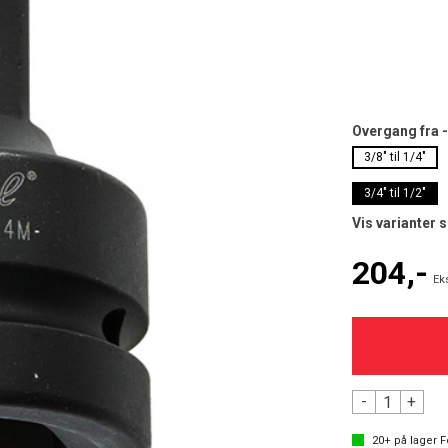
Overgang fra - 
3/8" til 1/4"
3/4" til 1/2"
Vis varianter 
204,-
Ek
-
+
20+
på lager
F