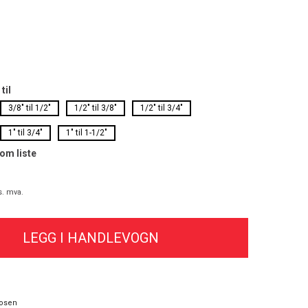
til
3/8" til 1/2"
1/2" til 3/8"
1/2" til 3/4"
1" til 3/4"
1" til 1-1/2"
som liste
s. mva.
osen