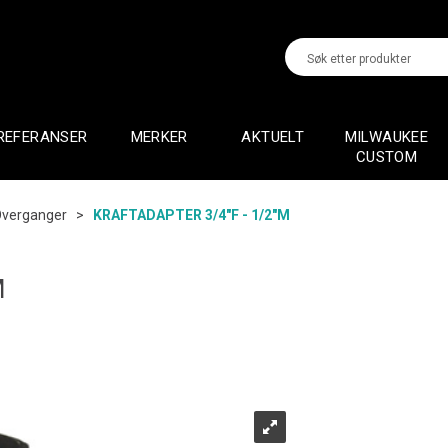
REFERANSER
MERKER
AKTUELT
MILWAUKEE
CUSTOM
verganger
>
KRAFTADAPTER 3/4"F - 1/2"M
M