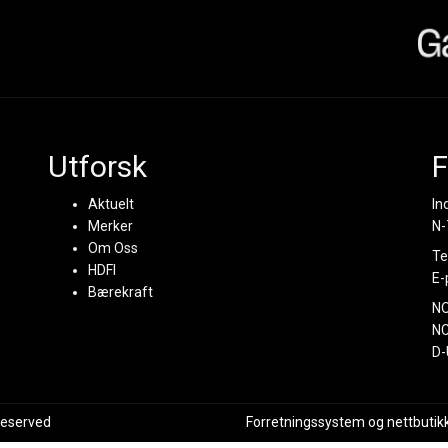
Utforsk
F
Aktuelt
In
Merker
N-
Om Oss
Te
HDFI
E-
Bærekraft
N
NC
D-
 reserved
Forretningssystem
og
nettbutik