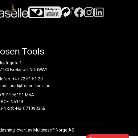
osen Tools
dustrigata 1
7130 Brekstad, NORWAY
lefon:
+47 72 51 51 20
post:
post@fosen-tools.no
O 991976191 MVA
AGE: N6114
U-N-S®-No: 671093366
kløsning
levert av
Multicase™ Norge AS