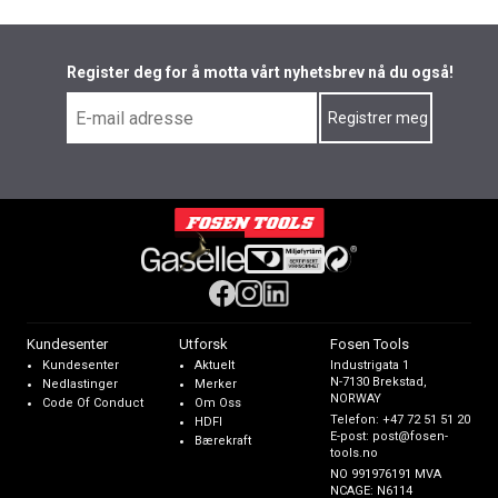
Register deg for å motta vårt nyhetsbrev nå du også!
Kundesenter
Utforsk
Fosen Tools
Kundesenter
Aktuelt
Industrigata 1
N-7130 Brekstad,
Nedlastinger
Merker
NORWAY
Code Of Conduct
Om Oss
Telefon:
+47 72 51 51 20
HDFI
E-post:
post@fosen-
Bærekraft
tools.no
NO 991976191 MVA
NCAGE: N6114