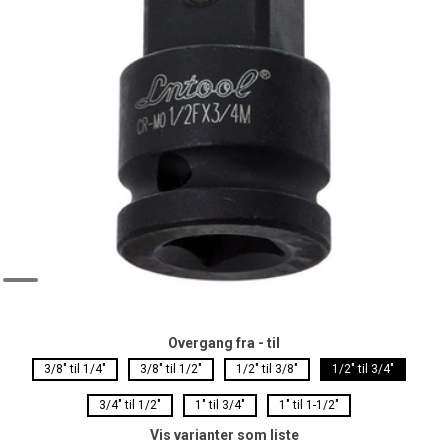
Overgang fra - til
3/8" til 1/4"
3/8" til 1/2"
1/2" til 3/8"
1/2" til 3/4"
3/4" til 1/2"
1" til 3/4"
1" til 1-1/2"
Vis varianter som liste