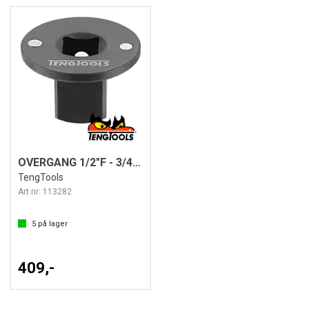
OVERGANG 1/2"F - 3/4"M MAGNET
TengTools
Art.nr:
113282
5
på lager
409,-