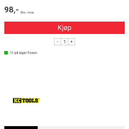
98,-
Eks. mva.
Kjøp
-
+
11
på lager
Fosen