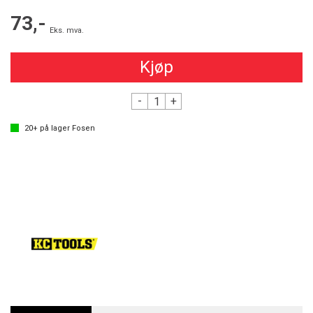
73,-
Eks. mva.
Kjøp
-
+
20+
på lager
Fosen