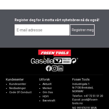
Register deg for å motta vårt nyhetsbrev nå du også!
Kundesenter
Utforsk
Fosen Tools
Kundesenter
Aktuelt
Industrigata 1
N-7130 Brekstad,
Nedlastinger
Merker
NORWAY
Code Of Conduct
Om Oss
Telefon:
+47 72 51 51 20
HDFI
E-post:
post@fosen-
Bærekraft
tools.no
NO 991976191 MVA