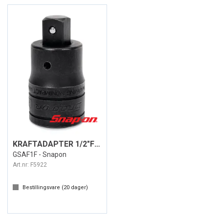
KRAFTADAPTER 1/2"F - 3/8"M
GSAF1F - Snapon
Art.nr:
F5922
Bestillingsvare (
20
dager)