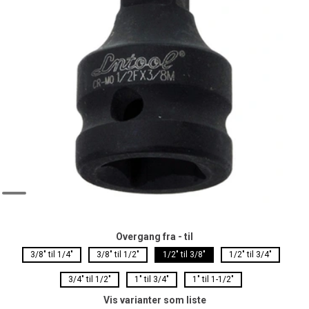
Overgang fra - til
3/8" til 1/4"
3/8" til 1/2"
1/2" til 3/8"
1/2" til 3/4"
3/4" til 1/2"
1" til 3/4"
1" til 1-1/2"
Vis varianter som liste