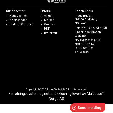
Kundesenter
Utforsk
Fosen Tools
Kundesenter
Aktuelt
Industrigata 1
N-7130 Brekstad,
Nedlastinger
Merker
NORWAY
Code Of Conduct
Om Oss
Telefon:
+47 72 51 51 20
HDFI
E-post:
post@fosen-
Bærekraft
tools.no
NO 991976191 MVA
NCAGE: N6114
D-U-N-S®-No:
671093366
Copyright © 2026 Fosen Tools AS - All rights reserved
Forretningssystem
og
nettbutikkløsning
levert av
Multicase™
Norge AS