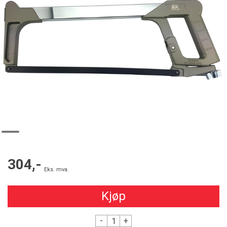
304,-
Eks. mva.
Kjøp
-
+