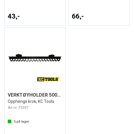
43,-
66,-
VERKTØYHOLDER 500MM FOR VERKTØYTAVLE
Opphengs krok, KC Tools
Art.nr:
F3397
5
på lager