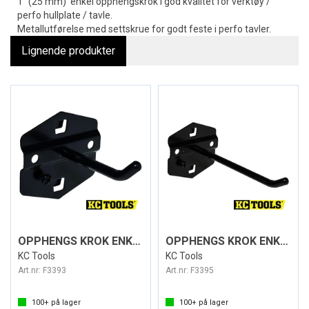
1" (25 mm) enkel opphengskrok i god kvalitet for verktøy /
perfo hullplate / tavle.
Metallutførelse med settskrue for godt feste i perfo tavler.
Lignende produkter
OPPHENGS KROK ENKEL 2"
OPPHENGS KROK ENKEL 4"
KC Tools
KC Tools
Art.nr:
F3393
Art.nr:
F3395
100+
på lager
100+
på lager