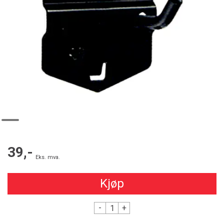
39,-
Eks. mva.
Kjøp
-
+