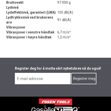
Bruttovekt
97 000 g
Lydnivå
Lydeffektnivå, garantert (LWA)
105 dB(A)
Lydtrykksnivå ved brukerens
91 dB(A)
øre
Vibrasjoner
Vibrasjoner i venstre håndtak
6,7 m/s²
Vibrasjoner i høyre håndtak
1,2 m/s²
Register deg for å motta vårt nyhetsbrev nå du også!