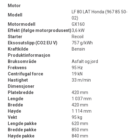
Motor
LF 80 LAT Honda (967 85 50-
Modell
02)
Motormodell
GX160
Effekt (ifølge motorprodusent)
3,6 kW
Starter
Recoil
Eksosutslipp (CO2 EU V)
757 g/kWh
Kraftkilde
Bensin
Produktinformasjon
Bruksområde
Asfalt og jord
Frekvens
95 Hz
Centrifugal force
19 kN
Hastighet
33 m/min
Dimensjoner
Platebredde
420 mm
Lengde
1 037 mm
Bredde
420 mm
Høyde
1 114 mm
Vekt
95 kg
Lengde pakke
620 mm
Bredde pakke
850 mm
Høyde pakke
840 mm