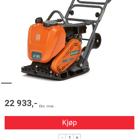
22 933,-
Eks. mva.
Kjøp
-
+