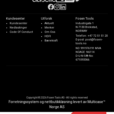
Kundesenter
Utforsk
Fosen Tools
Kundesenter
Aktuelt
Industrigata 1
N-7130 Brekstad,
Nedlastinger
Merker
NORWAY
Code Of Conduct
Om Oss
Telefon:
+47 72 51 51 20
HDFI
E-post:
post@fosen-
Bærekraft
tools.no
NO 991976191 MVA
NCAGE: N6114
D-U-N-S®-No:
671093366
Copyright © 2026 Fosen Tools AS - All rights reserved
Forretningssystem
og
nettbutikkløsning
levert av
Multicase™
Norge AS