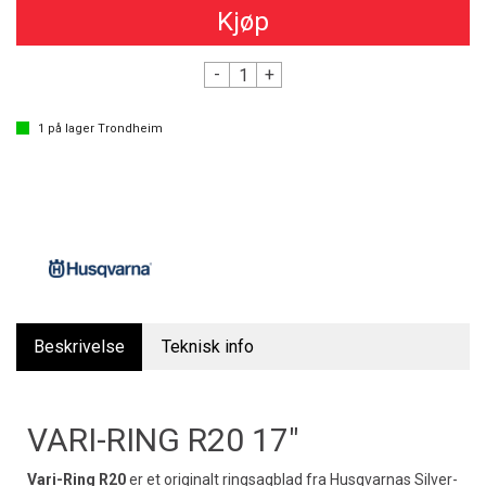
Kjøp
-
+
1
på lager
Trondheim
Beskrivelse
Teknisk info
VARI-RING R20 17"
Vari-Ring R20
er et originalt ringsagblad fra Husqvarnas Silver-