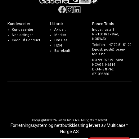
Kundesenter
Utforsk
Fosen Tools
Kundesenter
Aktuelt
Industrigata 1
N-7130 Brekstad,
Nedlastinger
Merker
NORWAY
Code Of Conduct
Om Oss
Telefon:
+47 72 51 51 20
HDFI
E-post:
post@fosen-
Bærekraft
tools.no
NO 991976191 MVA
NCAGE: N6114
D-U-N-S®-No:
671093366
Copyright © 2026 Fosen Tools AS - All rights reserved
Forretningssystem
og
nettbutikkløsning
levert av
Multicase™
Norge AS