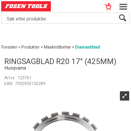
Forsiden
>
Produkter
>
Maskintilbehør
>
Diamantblad
RINGSAGBLAD R20 17" (425MM)
Husqvarna
Art.nr:
123761
EAN:
7392930130289