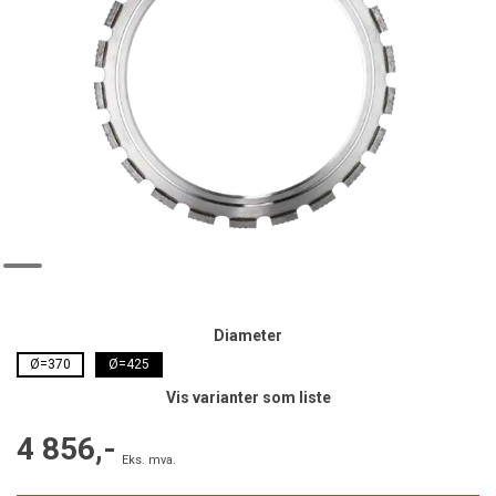
Diameter
Ø=370
Ø=425
Vis varianter som liste
4 856,-
Eks. mva.