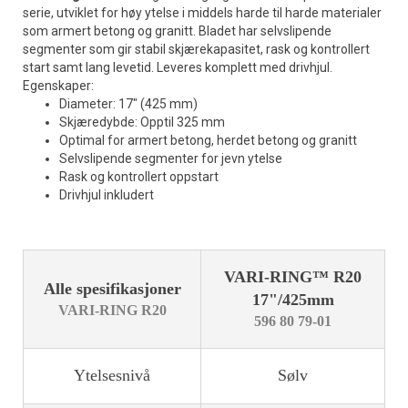
serie, utviklet for høy ytelse i middels harde til harde materialer
som armert betong og granitt. Bladet har selvslipende
segmenter som gir stabil skjærekapasitet, rask og kontrollert
start samt lang levetid. Leveres komplett med drivhjul.
Egenskaper:
Diameter: 17" (425 mm)
Skjæredybde: Opptil 325 mm
Optimal for armert betong, herdet betong og granitt
Selvslipende segmenter for jevn ytelse
Rask og kontrollert oppstart
Drivhjul inkludert
VARI-RING™ R20
Alle spesifikasjoner
17"/425mm
VARI-RING R20
596 80 79-01
Ytelsesnivå
Sølv