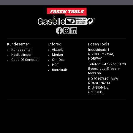
Kundesenter
Utforsk
Fosen Tools
Kundesenter
Aktuelt
Industrigata 1
N-7130 Brekstad,
Nedlastinger
Merker
NORWAY
Code Of Conduct
Om Oss
Telefon:
+47 72 51 51 20
HDFI
E-post:
post@fosen-
Bærekraft
tools.no
NO 991976191 MVA
NCAGE: N6114
D-U-N-S®-No:
671093366