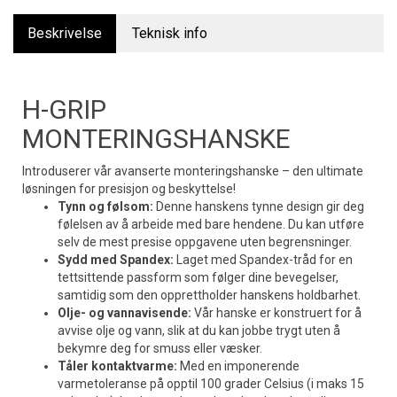
Beskrivelse
Teknisk info
H-GRIP
MONTERINGSHANSKE
Introduserer vår avanserte monteringshanske – den ultimate
løsningen for presisjon og beskyttelse!
Tynn og følsom:
Denne hanskens tynne design gir deg
følelsen av å arbeide med bare hendene. Du kan utføre
selv de mest presise oppgavene uten begrensninger.
Sydd med Spandex:
Laget med Spandex-tråd for en
tettsittende passform som følger dine bevegelser,
samtidig som den opprettholder hanskens holdbarhet.
Olje- og vannavisende:
Vår hanske er konstruert for å
avvise olje og vann, slik at du kan jobbe trygt uten å
bekymre deg for smuss eller væsker.
Tåler kontaktvarme:
Med en imponerende
varmetoleranse på opptil 100 grader Celsius (i maks 15