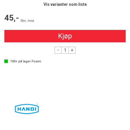
Vis varianter som liste
45,-
Eks. mva.
Kjøp
-
+
100+
på lager
Fosen