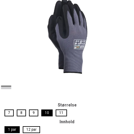
Størrelse
7
8
9
10
11
Innhold
1 par
12 par