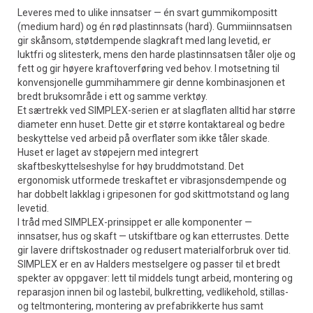
Leveres med to ulike innsatser — én svart gummikompositt
(medium hard) og én rød plastinnsats (hard). Gummiinnsatsen
gir skånsom, støtdempende slagkraft med lang levetid, er
luktfri og slitesterk, mens den harde plastinnsatsen tåler olje og
fett og gir høyere kraftoverføring ved behov. I motsetning til
konvensjonelle gummihammere gir denne kombinasjonen et
bredt bruksområde i ett og samme verktøy.
Et særtrekk ved SIMPLEX-serien er at slagflaten alltid har større
diameter enn huset. Dette gir et større kontaktareal og bedre
beskyttelse ved arbeid på overflater som ikke tåler skade.
Huset er laget av støpejern med integrert
skaftbeskyttelseshylse for høy bruddmotstand. Det
ergonomisk utformede treskaftet er vibrasjonsdempende og
har dobbelt lakklag i gripesonen for god skittmotstand og lang
levetid.
I tråd med SIMPLEX-prinsippet er alle komponenter —
innsatser, hus og skaft — utskiftbare og kan etterrustes. Dette
gir lavere driftskostnader og redusert materialforbruk over tid.
SIMPLEX er en av Halders mestselgere og passer til et bredt
spekter av oppgaver: lett til middels tungt arbeid, montering og
reparasjon innen bil og lastebil, bulkretting, vedlikehold, stillas-
og teltmontering, montering av prefabrikkerte hus samt