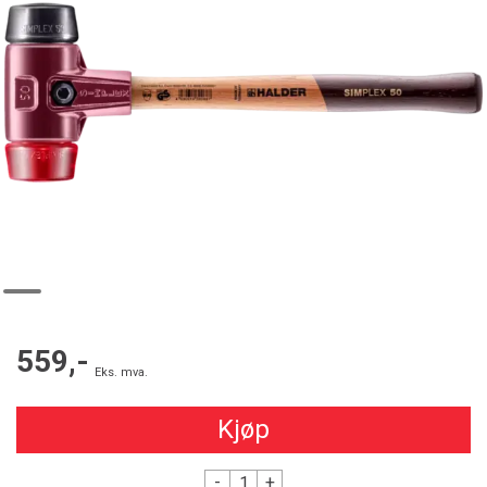
559,-
Eks. mva.
Kjøp
-
+