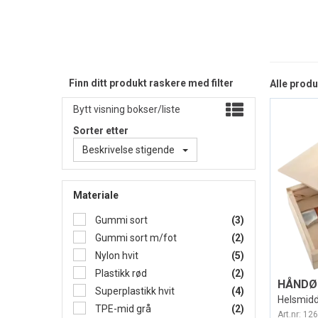
Finn ditt produkt raskere med filter
Alle produ
Bytt visning bokser/liste
Sorter etter
Beskrivelse stigende
Materiale
Gummi sort
(3)
Gummi sort m/fot
(2)
Nylon hvit
(5)
Plastikk rød
(2)
Superplastikk hvit
(4)
Helsmidd
TPE-mid grå
(2)
Art.nr:
126