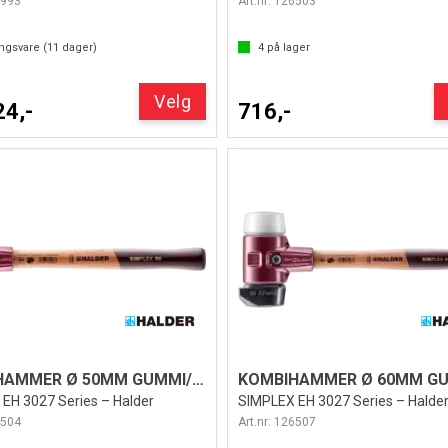
993
Art.nr:
126503
ingsvare (
11
dager)
4
på lager
Velg
24,-
716,-
KOMBIHAMMER Ø 50MM GUMMI/SUPERPLAST
EH 3027 Series – Halder
SIMPLEX EH 3027 Series – Halde
504
Art.nr:
126507