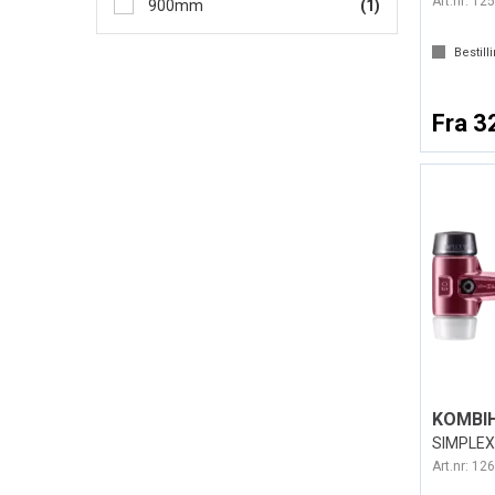
Art.nr:
125
900mm
(1)
Bestill
Fra 3
SIMPLEX 
Art.nr:
126