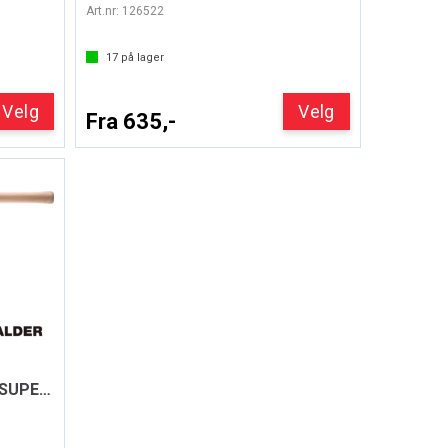
Art.nr:
126522
17
på lager
Velg
Velg
Fra 635,-
SLEGGE GUMMI STAND-UP/SUPERPLAST