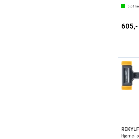
5
på la
605,-
Hjørne- 