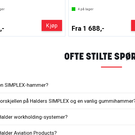
ger
4
på lager
Kjøp
,-
Fra 1 688,-
OFTE STILTE SP
 en SIMPLEX-hammer?
forskjellen på Halders SIMPLEX og en vanlig gummihammer
Halder workholding-systemer?
Halder Aviation Products?