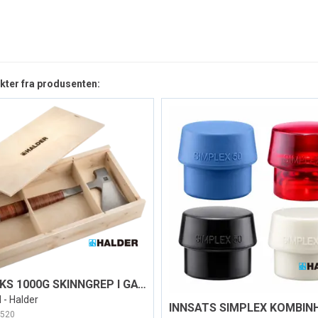
kter fra produsenten:
HÅNDØKS 1000G SKINNGREP I GAVEESKE
 - Halder
520