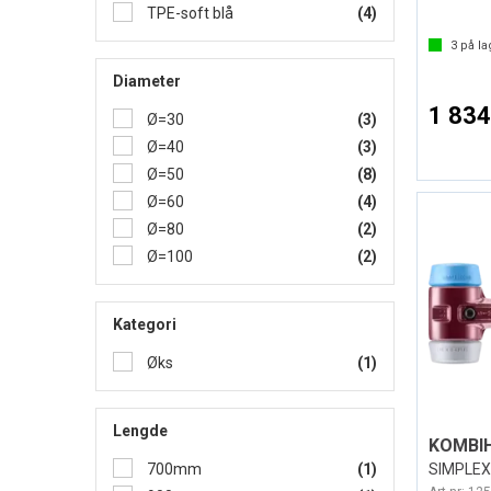
TPE-soft blå
(4)
3
på la
Diameter
1 834
Ø=30
(3)
Ø=40
(3)
Ø=50
(8)
Ø=60
(4)
Ø=80
(2)
Ø=100
(2)
Kategori
Øks
(1)
Lengde
SIMPLEX 
700mm
(1)