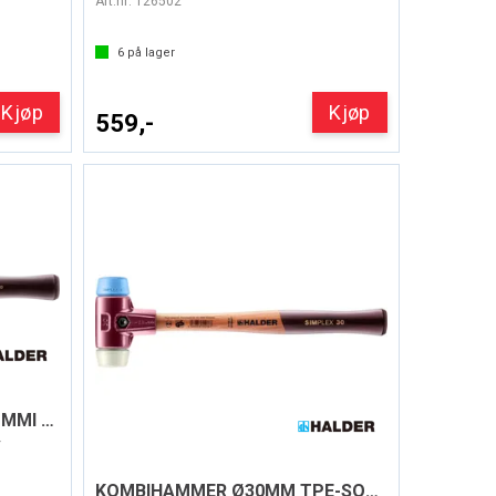
Art.nr:
126502
6
på lager
Kjøp
Kjøp
559,-
KOMBIHAMMER Ø 60MM GUMMI STAND-UP/SUPERP
r
KOMBIHAMMER Ø30MM TPE-SOFT/NYLON SIMPLEX