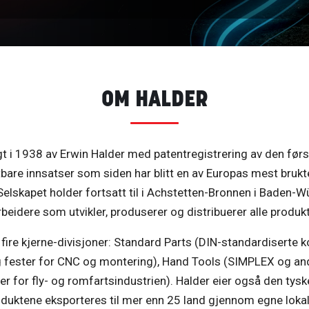
OM HALDER
gt i 1938 av Erwin Halder med patentregistrering av den 
e innsatser som siden har blitt en av Europas mest brukt
Selskapet holder fortsatt til i Achstetten-Bronnen i Baden-
eidere som utvikler, produserer og distribuerer alle produk
 fire kjerne-divisjoner: Standard Parts (DIN-standardiserte
 fester for CNC og montering), Hand Tools (SIMPLEX og and
ler for fly- og romfartsindustrien). Halder eier også den t
duktene eksporteres til mer enn 25 land gjennom egne lokali