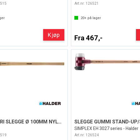
515
Art.nr:
126521
ger
20+
på lager
Kjøp
Fra 467,-
REKYLFRI SLEGGE Ø 100MM NYLON SUPERCRAFT
SIMPLEX EH 3027 series - Halder
519
Art.nr:
126524