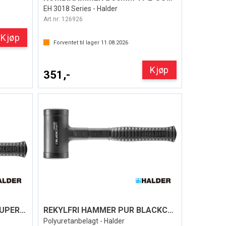
EH 3018 Series - Halder
Art.nr:
126926
Kjøp
Forventet til lager
11.08.2026
Kjøp
351,-
REKYLFRI HAMMER HI-VIZ SUPERCRAFT
REKYLFRI HAMMER PUR BLACKCRAFT
Polyuretanbelagt - Halder