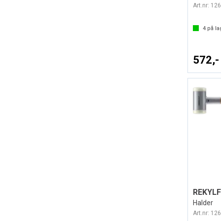
Art.nr:
126
4
på la
572,-
Halder
Art.nr:
126