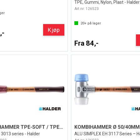
TPE, Gummi, Nylon, Plast - Halder
Art.nr:
126523
ger
20+
på lager
Kjøp
,-
Fra 84,-
KOMBIHAMMER TPE-SOFT / TPE-MID 30-80MM
3013 series - Halder
ALU SIMPLEX EH 3117 Series – H