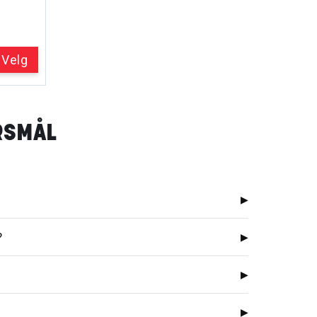
Velg
ØRSMÅL
▶
?
▶
▶
▶