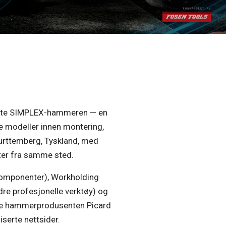
første SIMPLEX-hammeren — en
e modeller innen montering,
Württemberg, Tyskland, med
ter fra samme sted.
 komponenter), Workholding
re profesjonelle verktøy) og
yske hammerprodusenten Picard
serte nettsider.