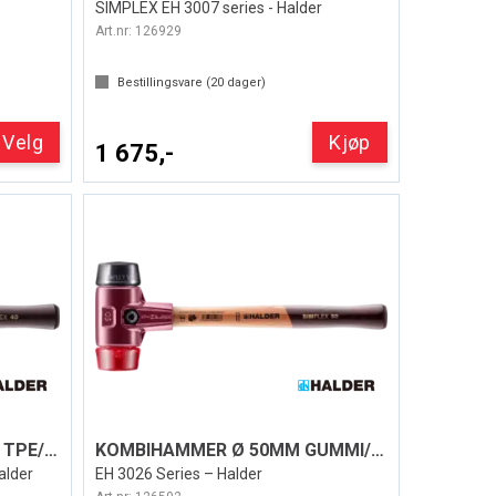
SIMPLEX EH 3007 series - Halder
Art.nr:
126929
Bestillingsvare (
20
dager)
Velg
Kjøp
1 675,-
KOMBIHAMMER Ø 50/40MM TPE/SUPERPLAST
KOMBIHAMMER Ø 50MM GUMMI/PLAST SIMPLEX
alder
EH 3026 Series – Halder