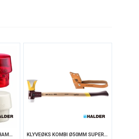
INNSATS SIMPLEX KOMBINHAMMER Ø30-80MM
KLYVEØKS KOMBI Ø50MM SUPERPLAST