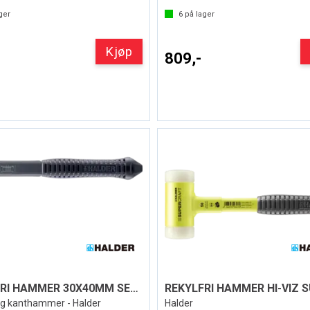
ger
6
på lager
Kjøp
809,-
REKYLFRI HAMMER 30X40MM SECURAL PLUS
og kanthammer - Halder
Halder