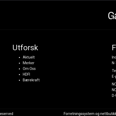
Utforsk
F
Aktuelt
In
Merker
N-
Om Oss
Te
HDFI
E-
Bærekraft
N
NC
D-
 reserved
Forretningssystem
og
nettbutik