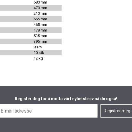
580 mm
470 mm
210 mm
565 mm
465 mm
178 mm
535 mm
395 mm
9075
20 stk
12 kg
Register deg for å motta vårt nyhetsbrev nå du også!