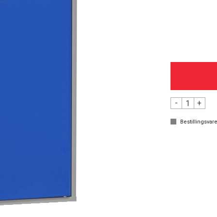
-
+
Bestillingsvare