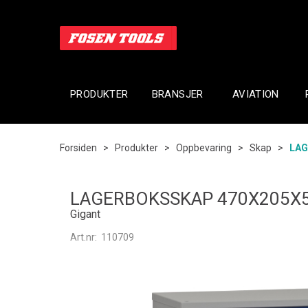
PRODUKTER
BRANSJER
AVIATION
Forsiden
>
Produkter
>
Oppbevaring
>
Skap
>
LAG
LAGERBOKSSKAP 470X205
Gigant
Art.nr:
110709