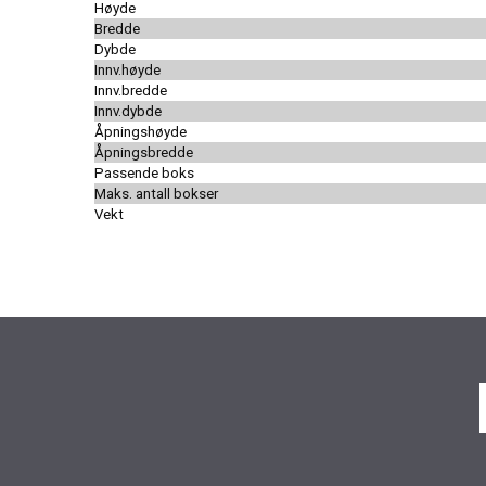
Høyde
Bredde
Dybde
Innv.høyde
Innv.bredde
Innv.dybde
Åpningshøyde
Åpningsbredde
Passende boks
Maks. antall bokser
Vekt