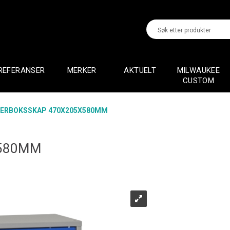
REFERANSER
MERKER
AKTUELT
MILWAUKEE
CUSTOM
ERBOKSSKAP 470X205X580MM
X580MM