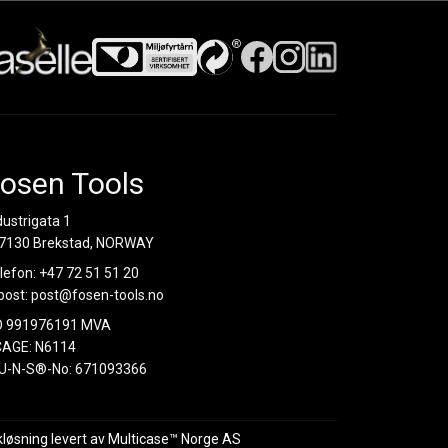
osen Tools
dustrigata 1
7130 Brekstad, NORWAY
lefon:
+47 72 51 51 20
post:
post@fosen-tools.no
O 991976191 MVA
AGE: N6114
U-N-S®-No: 671093366
kløsning
levert av
Multicase™ Norge AS