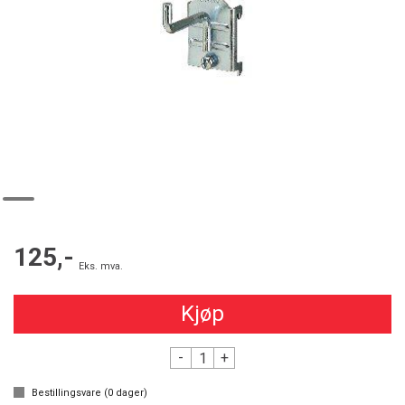
125,-
Eks. mva.
Kjøp
-
+
Bestillingsvare (
0
dager)