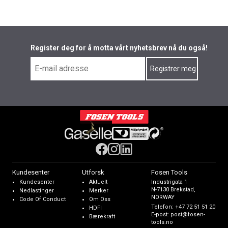
Register deg for å motta vårt nyhetsbrev nå du også!
Kundesenter
Utforsk
Fosen Tools
Kundesenter
Aktuelt
Industrigata 1
N-7130 Brekstad,
Nedlastinger
Merker
NORWAY
Code Of Conduct
Om Oss
Telefon:
+47 72 51 51 20
HDFI
E-post:
post@fosen-
Bærekraft
tools.no