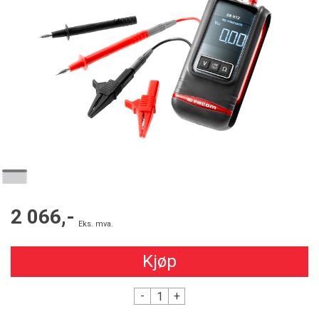
2 066,-
Eks. mva.
Kjøp
-
+