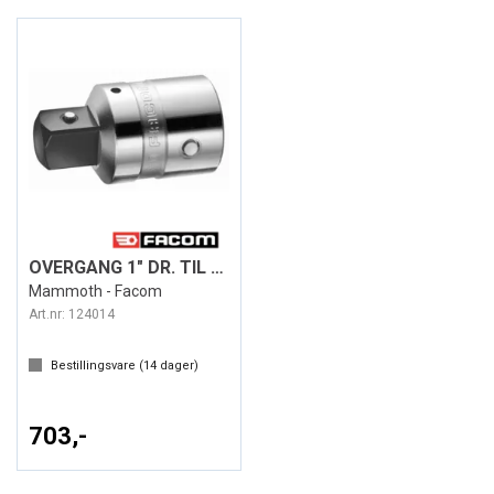
OVERGANG 1" DR. TIL 3/4" DR.
Mammoth - Facom
Art.nr:
124014
Bestillingsvare (
14
dager)
703,-