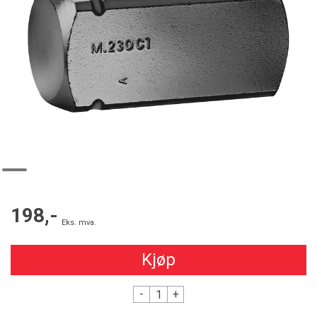
198,-
Eks. mva.
Kjøp
-
+