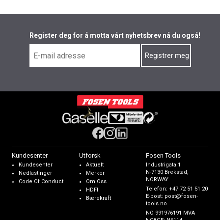
Register deg for å motta vårt nyhetsbrev nå du også!
Kundesenter
Utforsk
Fosen Tools
Kundesenter
Aktuelt
Industrigata 1
N-7130 Brekstad,
Nedlastinger
Merker
NORWAY
Code Of Conduct
Om Oss
Telefon:
+47 72 51 51 20
HDFI
E-post:
post@fosen-
Bærekraft
tools.no
NO 991976191 MVA