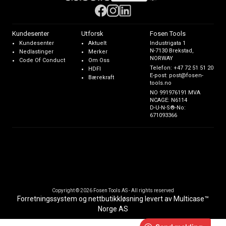
Kundesenter
Utforsk
Fosen Tools
Kundesenter
Aktuelt
Industrigata 1
N-7130 Brekstad,
Nedlastinger
Merker
NORWAY
Code Of Conduct
Om Oss
Telefon:
+47 72 51 51 20
HDFI
E-post:
post@fosen-
Bærekraft
tools.no
NO 991976191 MVA
NCAGE: N6114
D-U-N-S®-No:
671093366
Copyright © 2026 Fosen Tools AS - All rights reserved
Forretningssystem
og
nettbutikkløsning
levert av
Multicase™
Norge AS