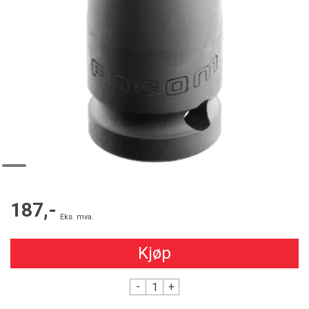
187,-
Eks. mva.
Kjøp
-
+