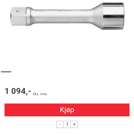
1 094,-
Eks. mva.
Kjøp
-
+