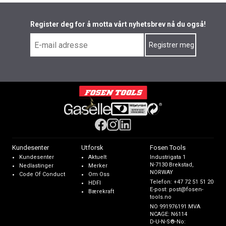
Register deg for å motta vårt nyhetsbrev nå du også!
Kundesenter
Utforsk
Fosen Tools
Kundesenter
Aktuelt
Industrigata 1
N-7130 Brekstad,
Nedlastinger
Merker
NORWAY
Code Of Conduct
Om Oss
Telefon:
+47 72 51 51 20
HDFI
E-post:
post@fosen-
Bærekraft
tools.no
NO 991976191 MVA
NCAGE: N6114
D-U-N-S®-No: