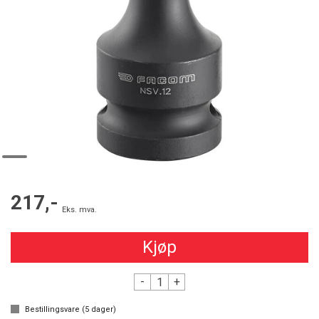
217,-
Eks. mva.
Kjøp
-
+
Bestillingsvare (
5
dager)