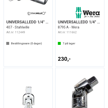
UNIVERSALLEDD 1/4" DR.
UNIVERSALLEDD 1/4" DR.
407 - Stahlwille
8795 A - Wera
Art.nr:
112449
Art.nr:
111662
Bestillingsvare (
0
dager)
7
på lager
230,-