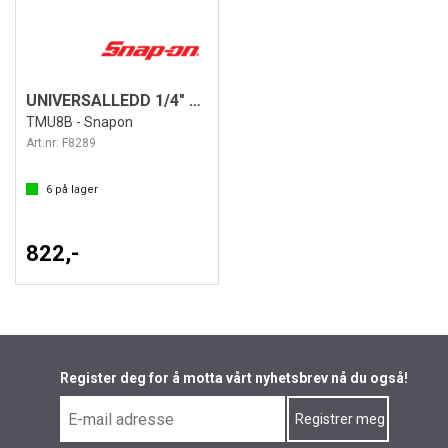
UNIVERSALLEDD 1/4" DR.
TMU8B - Snapon
Art.nr:
F8289
6
på lager
822,-
Register deg for å motta vårt nyhetsbrev nå du også!