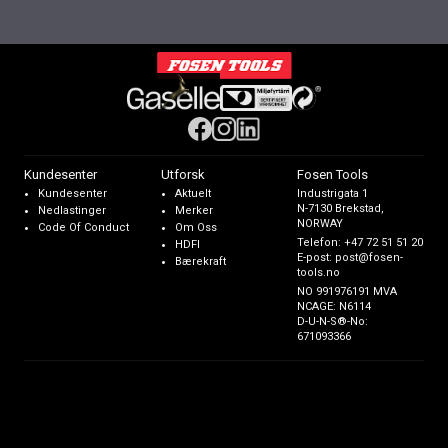
Kundesenter
Utforsk
Fosen Tools
Kundesenter
Aktuelt
Industrigata 1
N-7130 Brekstad,
Nedlastinger
Merker
NORWAY
Code Of Conduct
Om Oss
Telefon:
+47 72 51 51 20
HDFI
E-post:
post@fosen-
Bærekraft
tools.no
NO 991976191 MVA
NCAGE: N6114
D-U-N-S®-No:
671093366