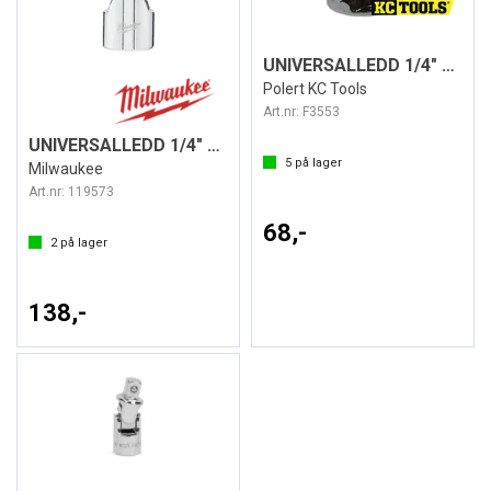
UNIVERSALLEDD 1/4" DR.
Polert KC Tools
Art.nr:
F3553
UNIVERSALLEDD 1/4" DR.
5
på lager
Milwaukee
Art.nr:
119573
68,-
2
på lager
138,-