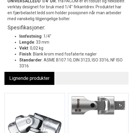
UNIVERSALLEDD 1/4" DR.
fra FACOM er et robust og fleksibelt
verktøy designet for bruk med 1/4" firkantdrev. Produktet har
en fjærbelastet ledd som holder posisjonen når man arbeider
med vanskelig tilgjengelige bolter.
Spesifikasjoner:
Innfestning
: 1/4"
Lengde
: 33 mm
Vekt
: 0,02 kg
Finish
: Blank krom med fosfaterte nagler
Standarder
: ASME B107.10, DIN 3123, ISO 3316, NF ISO
3316
Lignende produkter