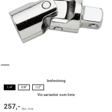
Innfestning
1/4"
3/8"
1/2"
Vis varianter som liste
257,-
Eks. mva.