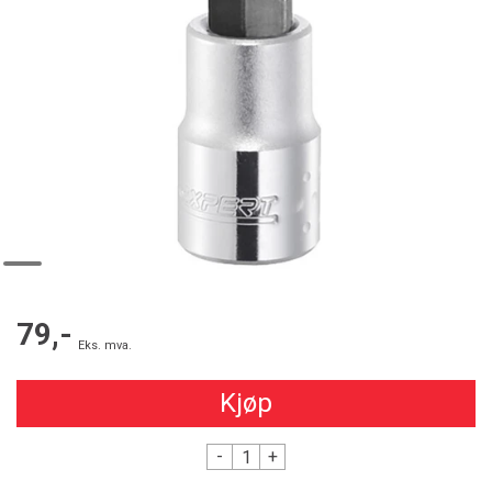
79,-
Eks. mva.
Kjøp
-
+