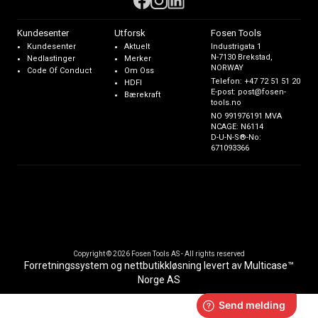
Kundesenter
Utforsk
Fosen Tools
Kundesenter
Aktuelt
Industrigata 1
N-7130 Brekstad,
Nedlastinger
Merker
NORWAY
Code Of Conduct
Om Oss
Telefon:
+47 72 51 51 20
HDFI
E-post:
post@fosen-
Bærekraft
tools.no
NO 991976191 MVA
NCAGE: N6114
D-U-N-S®-No:
671093366
Copyright © 2026 Fosen Tools AS - All rights reserved
Forretningssystem
og
nettbutikkløsning
levert av
Multicase™
Norge AS