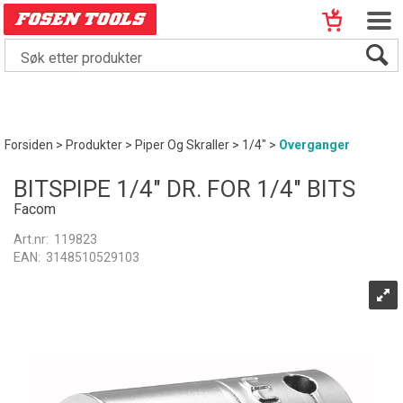
Forsiden
>
Produkter
>
Piper Og Skraller
>
1/4"
>
Overganger
BITSPIPE 1/4" DR. FOR 1/4" BITS
Facom
Art.nr:
119823
EAN:
3148510529103