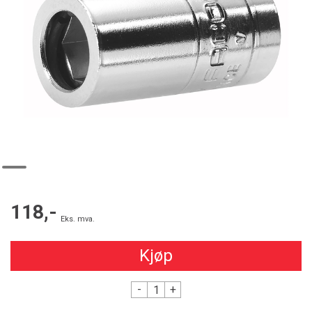
118,-
Eks. mva.
Kjøp
-
+