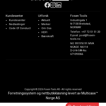
Kundesenter
Utforsk
Fosen Tools
Kundesenter
Aktuelt
Industrigata 1
N-7130 Brekstad,
Nedlastinger
Merker
NORWAY
Code Of Conduct
Om Oss
Telefon:
+47 72 51 51 20
HDFI
E-post:
post@fosen-
Bærekraft
tools.no
NO 991976191 MVA
NCAGE: N6114
D-U-N-S®-No:
671093366
Copyright © 2026 Fosen Tools AS - All rights reserved
Forretningssystem
og
nettbutikkløsning
levert av
Multicase™
Norge AS