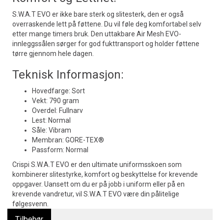
S.W.A.T EVO er ikke bare sterk og slitesterk, den er også
overraskende lett på føttene. Du vil føle deg komfortabel selv
etter mange timers bruk. Den uttakbare Air Mesh EVO-
innleggssålen sørger for god fukttransport og holder føttene
tørre gjennom hele dagen.
Teknisk Informasjon:
Hovedfarge: Sort
Vekt: 790 gram
Overdel: Fullnarv
Lest: Normal
Såle: Vibram
Membran: GORE-TEX®
Passform: Normal
Crispi S.W.A.T EVO er den ultimate uniformsskoen som
kombinerer slitestyrke, komfort og beskyttelse for krevende
oppgaver. Uansett om du er på jobb i uniform eller på en
krevende vandretur, vil S.W.A.T EVO være din pålitelige
følgesvenn.
Tilbehør