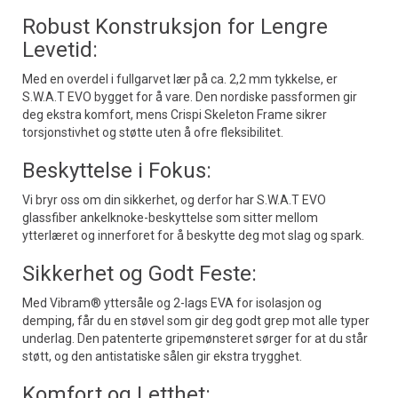
Robust Konstruksjon for Lengre
Levetid:
Med en overdel i fullgarvet lær på ca. 2,2 mm tykkelse, er
S.W.A.T EVO bygget for å vare. Den nordiske passformen gir
deg ekstra komfort, mens Crispi Skeleton Frame sikrer
torsjonstivhet og støtte uten å ofre fleksibilitet.
Beskyttelse i Fokus:
Vi bryr oss om din sikkerhet, og derfor har S.W.A.T EVO
glassfiber ankelknoke-beskyttelse som sitter mellom
ytterlæret og innerforet for å beskytte deg mot slag og spark.
Sikkerhet og Godt Feste:
Med Vibram® yttersåle og 2-lags EVA for isolasjon og
demping, får du en støvel som gir deg godt grep mot alle typer
underlag. Den patenterte gripemønsteret sørger for at du står
støtt, og den antistatiske sålen gir ekstra trygghet.
Komfort og Letthet: