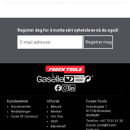
Register deg for å motta vårt nyhetsbrev nå du også!
Kundesenter
Utforsk
Fosen Tools
Kundesenter
Aktuelt
Industrigata 1
N-7130 Brekstad,
Nedlastinger
Merker
NORWAY
Code Of Conduct
Om Oss
Telefon:
+47 72 51 51 20
HDFI
E-post:
post@fosen-
Bærekraft
tools.no