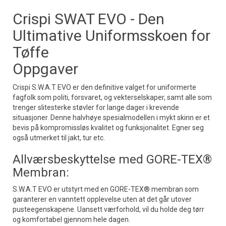
Crispi SWAT EVO - Den
Ultimative Uniformsskoen for
Tøffe
Oppgaver
Crispi S.W.A.T EVO er den definitive valget for uniformerte
fagfolk som politi, forsvaret, og vekterselskaper, samt alle som
trenger slitesterke støvler for lange dager i krevende
situasjoner. Denne halvhøye spesialmodellen i mykt skinn er et
bevis på kompromissløs kvalitet og funksjonalitet. Egner seg
også utmerket til jakt, tur etc.
Allværsbeskyttelse med GORE-TEX®
Membran:
S.W.A.T EVO er utstyrt med en GORE-TEX® membran som
garanterer en vanntett opplevelse uten at det går utover
pusteegenskapene. Uansett værforhold, vil du holde deg tørr
og komfortabel gjennom hele dagen.