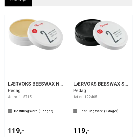
LÆRVOKS BEESWAX NØYTRAL 100ml
LÆRVOKS BEESWAX SVART 100ml
Pedag
Pedag
Art.nr:
118715
Art.nr:
122465
Bestillingsvare (
1
dager)
Bestillingsvare (
1
dager)
119,-
119,-