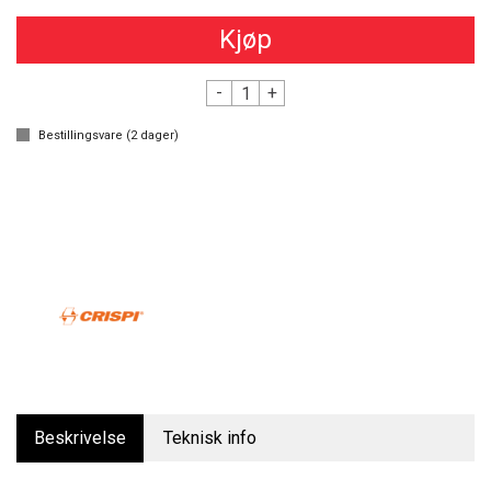
Kjøp
-
+
Bestillingsvare (
2
dager)
Beskrivelse
Teknisk info