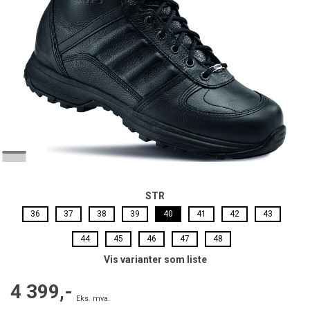
STR
36
37
38
39
40
41
42
43
44
45
46
47
48
Vis varianter som liste
4 399,-
Eks. mva.