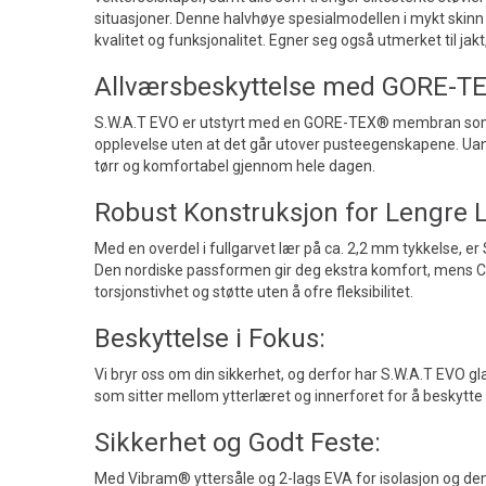
situasjoner. Denne halvhøye spesialmodellen i mykt skinn
kvalitet og funksjonalitet. Egner seg også utmerket til jakt,
Allværsbeskyttelse med GORE-
S.W.A.T EVO er utstyrt med en GORE-TEX® membran som
opplevelse uten at det går utover pusteegenskapene. Uans
tørr og komfortabel gjennom hele dagen.
Robust Konstruksjon for Lengre L
Med en overdel i fullgarvet lær på ca. 2,2 mm tykkelse, er
Den nordiske passformen gir deg ekstra komfort, mens Cr
torsjonstivhet og støtte uten å ofre fleksibilitet.
Beskyttelse i Fokus:
Vi bryr oss om din sikkerhet, og derfor har S.W.A.T EVO g
som sitter mellom ytterlæret og innerforet for å beskytte
Sikkerhet og Godt Feste:
Med Vibram® yttersåle og 2-lags EVA for isolasjon og dem