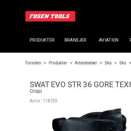
PRODUKTER
BRANSJER
AVIATION
Forsiden
>
Produkter
>
Arbeidsklær
>
Sko
>
Sko
SWAT EVO STR 36 GORE TEX
Crispi
Art.nr:
118729