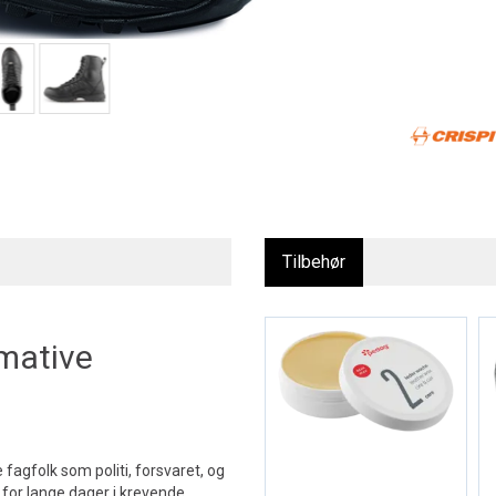
Tilbehør
imative
 fagfolk som politi, forsvaret, og
 for lange dager i krevende