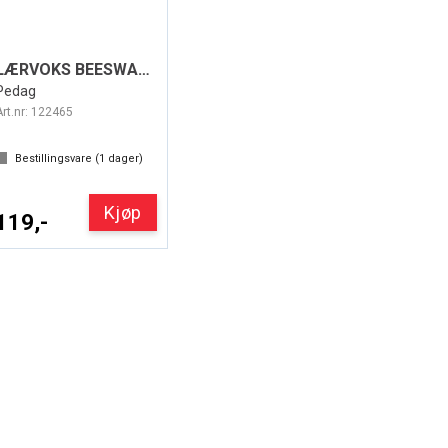
LÆRVOKS BEESWAX SVART 100ml
Pedag
Art.nr:
122465
Bestillingsvare (
1
dager)
Kjøp
119,-