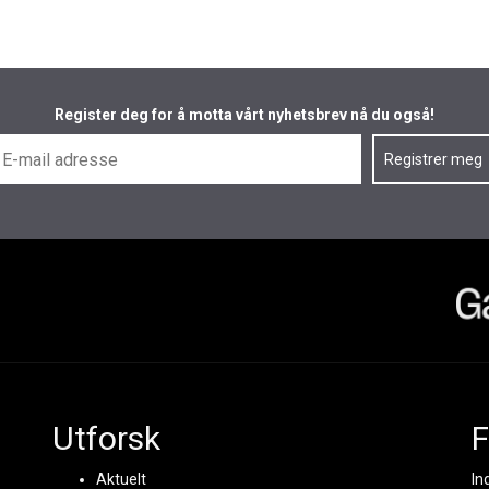
Register deg for å motta vårt nyhetsbrev nå du også!
Utforsk
F
Aktuelt
In