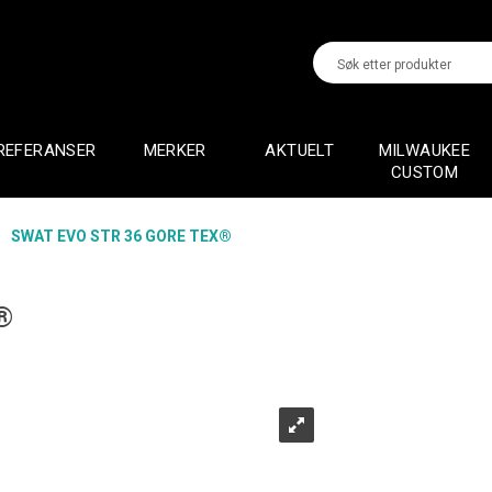
REFERANSER
MERKER
AKTUELT
MILWAUKEE
CUSTOM
>
SWAT EVO STR 36 GORE TEX®
®