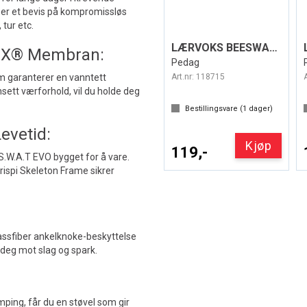
 er et bevis på kompromissløs
 tur etc.
LÆRVOKS BEESWAX NØYTRAL 100ml
TEX® Membran:
Pedag
 garanterer en vanntett
Art.nr:
118715
ett værforhold, vil du holde deg
Bestillingsvare (
1
dager)
evetid:
Kjøp
119,-
 S.W.A.T EVO bygget for å vare.
ispi Skeleton Frame sikrer
lassfiber ankelknoke-beskyttelse
 deg mot slag og spark.
ping, får du en støvel som gir