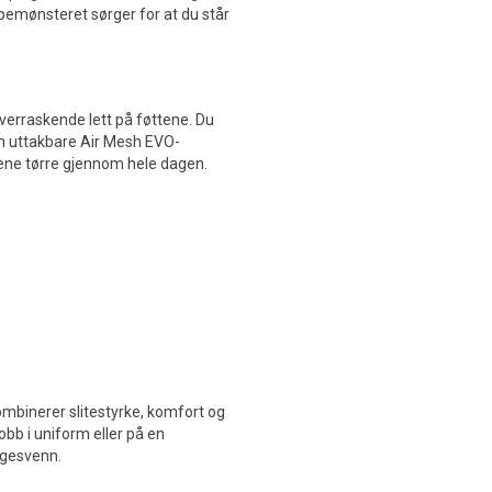
pemønsteret sørger for at du står
overraskende lett på føttene. Du
en uttakbare Air Mesh EVO-
tene tørre gjennom hele dagen.
mbinerer slitestyrke, komfort og
bb i uniform eller på en
lgesvenn.