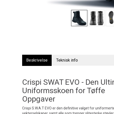
Beskrivelse
Teknisk info
Crispi SWAT EVO - Den Ult
Uniformsskoen for Tøffe
Oppgaver
Crispi S.W.A.T EVO er den definitive valget for uniformerte
vekterselskaper, samt alle som trenger slitesterke støvler