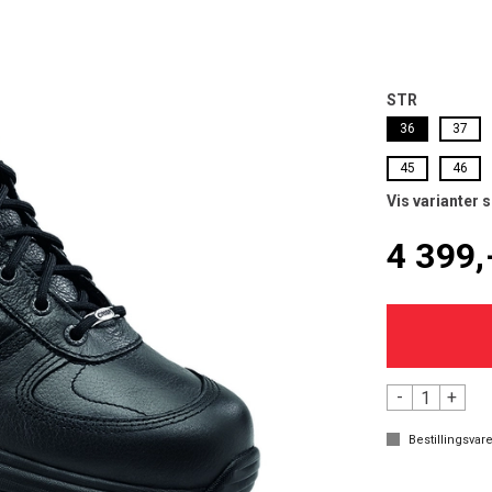
STR
36
37
45
46
Vis varianter 
4 399,
-
+
Bestillingsvare