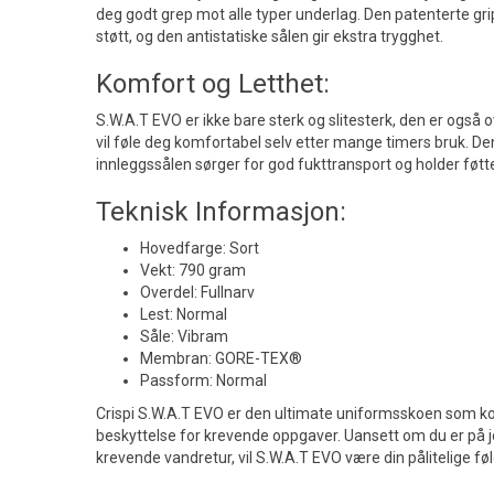
deg godt grep mot alle typer underlag. Den patenterte gri
støtt, og den antistatiske sålen gir ekstra trygghet.
Komfort og Letthet:
S.W.A.T EVO er ikke bare sterk og slitesterk, den er også 
vil føle deg komfortabel selv etter mange timers bruk. D
innleggssålen sørger for god fukttransport og holder føt
Teknisk Informasjon:
Hovedfarge: Sort
Vekt: 790 gram
Overdel: Fullnarv
Lest: Normal
Såle: Vibram
Membran: GORE-TEX®
Passform: Normal
Crispi S.W.A.T EVO er den ultimate uniformsskoen som ko
beskyttelse for krevende oppgaver. Uansett om du er på jo
krevende vandretur, vil S.W.A.T EVO være din pålitelige fø