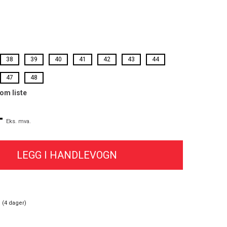
38
39
40
41
42
43
44
47
48
som liste
-
Eks. mva.
 (
4
dager)