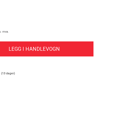
s. mva.
 (
13
dager)