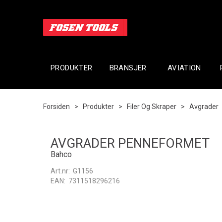
PRODUKTER
BRANSJER
AVIATION
Forsiden
>
Produkter
>
Filer Og Skraper
>
Avgrader
AVGRADER PENNEFORMET
Bahco
Art.nr:
G1156
EAN:
7311518296216