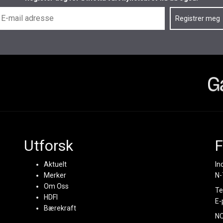
Utforsk
F
Aktuelt
In
Merker
N-
Om Oss
Te
HDFI
E-
Bærekraft
N