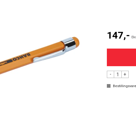
147,-
Ek
-
+
Bestillingsvare