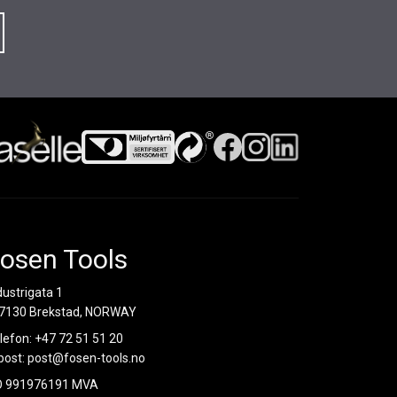
osen Tools
dustrigata 1
7130 Brekstad, NORWAY
lefon:
+47 72 51 51 20
post:
post@fosen-tools.no
O 991976191 MVA