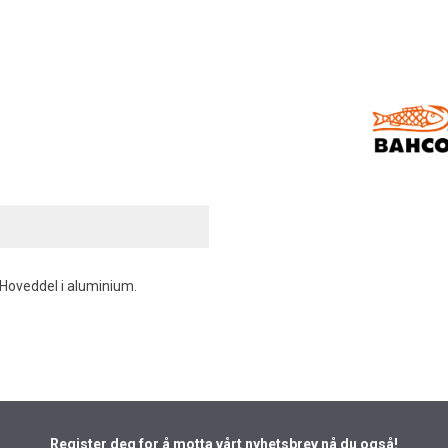
. Hoveddel i aluminium.
Register deg for å motta vårt nyhetsbrev nå du også!