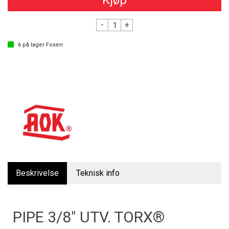
Kjøp
-
+
6
på lager
Fosen
Beskrivelse
Teknisk info
PIPE 3/8" UTV. TORX®