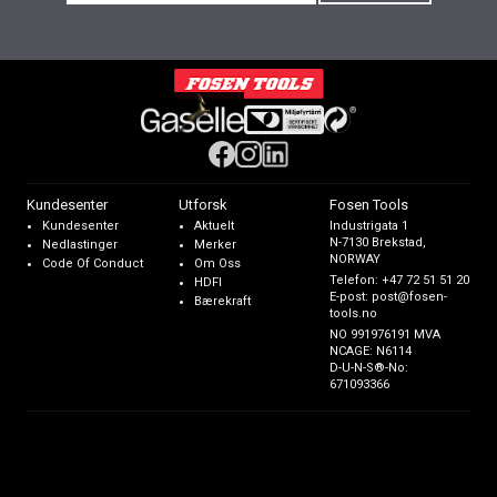
Kundesenter
Utforsk
Fosen Tools
Kundesenter
Aktuelt
Industrigata 1
N-7130 Brekstad,
Nedlastinger
Merker
NORWAY
Code Of Conduct
Om Oss
Telefon:
+47 72 51 51 20
HDFI
E-post:
post@fosen-
Bærekraft
tools.no
NO 991976191 MVA
NCAGE: N6114
D-U-N-S®-No:
671093366