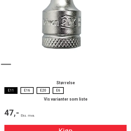
Størrelse
E11
E16
E20
E6
Vis varianter som liste
47,-
Eks. mva.