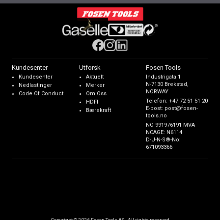
Kundesenter
Utforsk
Fosen Tools
Kundesenter
Aktuelt
Industrigata 1
N-7130 Brekstad,
Nedlastinger
Merker
NORWAY
Code Of Conduct
Om Oss
Telefon:
+47 72 51 51 20
HDFI
E-post:
post@fosen-
Bærekraft
tools.no
NO 991976191 MVA
NCAGE: N6114
D-U-N-S®-No:
671093366