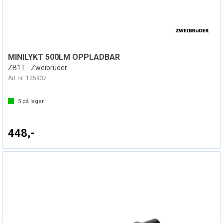
MINILYKT 500LM OPPLADBAR
ZB1T - Zweibrüder
Art.nr:
125937
5
på lager
448,-