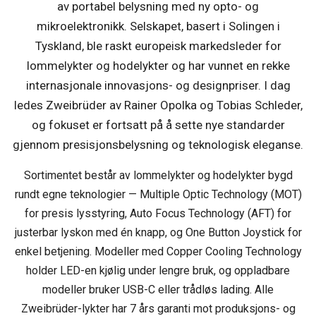
av portabel belysning med ny opto- og
mikroelektronikk. Selskapet, basert i Solingen i
Tyskland, ble raskt europeisk markedsleder for
lommelykter og hodelykter og har vunnet en rekke
internasjonale innovasjons- og designpriser. I dag
ledes Zweibrüder av Rainer Opolka og Tobias Schleder,
og fokuset er fortsatt på å sette nye standarder
gjennom presisjonsbelysning og teknologisk eleganse.
Sortimentet består av lommelykter og hodelykter bygd
rundt egne teknologier — Multiple Optic Technology (MOT)
for presis lysstyring, Auto Focus Technology (AFT) for
justerbar lyskon med én knapp, og One Button Joystick for
enkel betjening. Modeller med Copper Cooling Technology
holder LED-en kjølig under lengre bruk, og oppladbare
modeller bruker USB-C eller trådløs lading. Alle
Zweibrüder-lykter har 7 års garanti mot produksjons- og