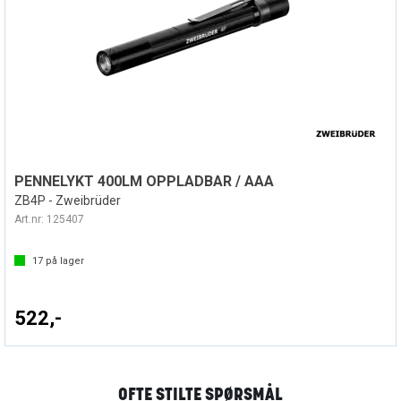
PENNELYKT 400LM OPPLADBAR / AAA
ZB4P - Zweibrüder
Art.nr:
125407
17
på lager
522,-
OFTE STILTE SPØRSMÅL