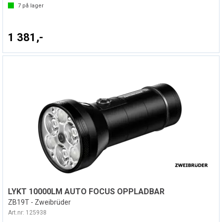
7
på lager
1 381,-
LYKT 10000LM AUTO FOCUS OPPLADBAR
ZB19T - Zweibrüder
Art.nr:
125938