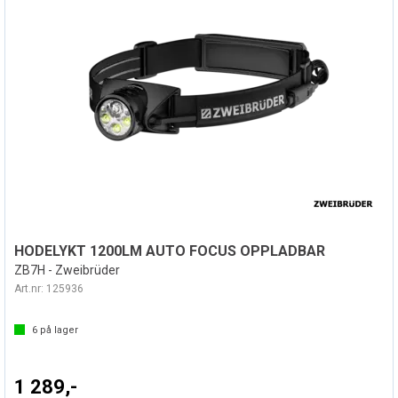
HODELYKT 1200LM AUTO FOCUS OPPLADBAR
ZB7H - Zweibrüder
Art.nr:
125936
6
på lager
1 289,-