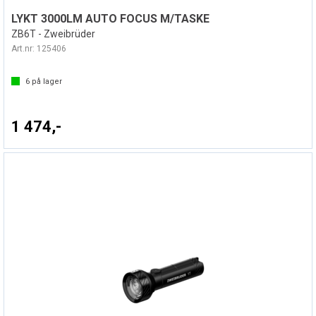
LYKT 3000LM AUTO FOCUS M/TASKE
ZB6T - Zweibrüder
Art.nr:
125406
6
på lager
1 474,-